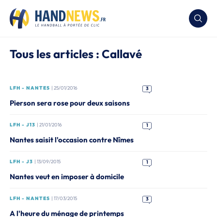
Tous les articles : Callavé
LFH - NANTES
| 25/01/2016
3
Pierson sera rose pour deux saisons
LFH - J13
| 21/01/2016
1
Nantes saisit l'occasion contre Nîmes
LFH - J3
| 13/09/2015
1
Nantes veut en imposer à domicile
LFH - NANTES
| 17/03/2015
3
A l'heure du ménage de printemps