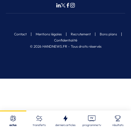
Contact
Mentions légales
Recrutement
Bons plans
Confidentialité
© 2026 HANDNEWS.FR - Tous droits réservés
Fermer
Nos derniers articles
Recherche
actus
transferts
derniers articles
programme tv
résultats
CDF
| 05/08/2026