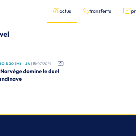
actus
transferts
p
wel
O U20 (M) - J4
| 15/07/2024
0
 Norvège domine le duel
andinave