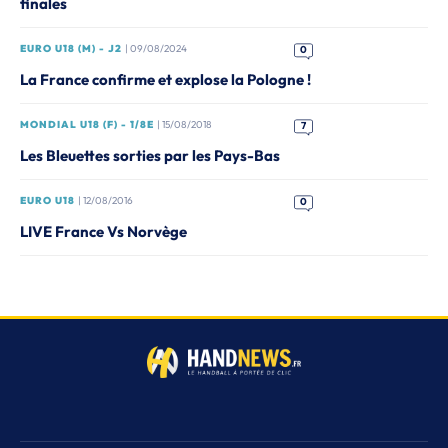
finales
EURO U18 (M) - J2
| 09/08/2024
0
La France confirme et explose la Pologne !
MONDIAL U18 (F) - 1/8E
| 15/08/2018
7
Les Bleuettes sorties par les Pays-Bas
EURO U18
| 12/08/2016
0
LIVE France Vs Norvège