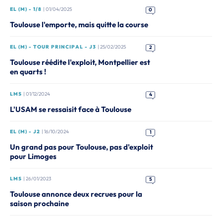
EL (M) - 1/8
| 01/04/2025
0
Toulouse l'emporte, mais quitte la course
EL (M) - TOUR PRINCIPAL - J3
| 25/02/2025
2
Toulouse réédite l'exploit, Montpellier est
en quarts !
LMS
| 01/12/2024
4
L'USAM se ressaisit face à Toulouse
EL (M) - J2
| 16/10/2024
1
Un grand pas pour Toulouse, pas d'exploit
pour Limoges
LMS
| 26/01/2023
5
Toulouse annonce deux recrues pour la
saison prochaine