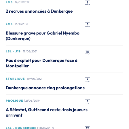
LMS
| 12/05/2022
1
2 recrues annoncées à Dunkerque
LMS
| 16/12/2021
5
Blessure grave pour Gabriel Nyembo
(Dunkerque)
LSL - J19
| 19/03/2021
15
Pas d'exploit pour Dunkerque face à
Montpellier
STARLIGUE
| 09/03/2021
2
Dunkerque annonce cinq prolongations
PROLIGUE
| 21/06/2019
3
A Sélestat, Gutfreund reste, trois joueurs
arrivent
LSL - DUNKERQUE
| 20/06/2019
12