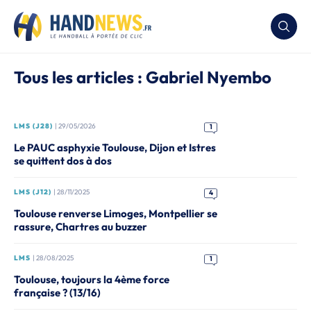
Tous les articles : Gabriel Nyembo
LMS (J28)
| 29/05/2026
1
Le PAUC asphyxie Toulouse, Dijon et Istres
se quittent dos à dos
LMS (J12)
| 28/11/2025
4
Toulouse renverse Limoges, Montpellier se
rassure, Chartres au buzzer
LMS
| 28/08/2025
1
Toulouse, toujours la 4ème force
française ? (13/16)