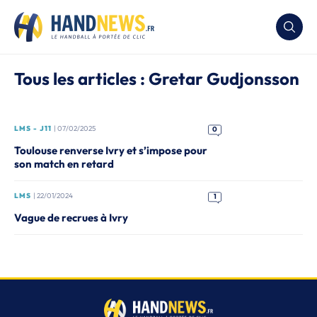
Tous les articles : Gretar Gudjonsson
LMS - J11
| 07/02/2025
0
Toulouse renverse Ivry et s’impose pour
son match en retard
LMS
| 22/01/2024
1
Vague de recrues à Ivry