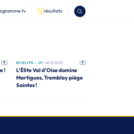
rogramme tv
résultats
0
N1 ELITE - J9
| 20/11/2023
0
e !
L'Élite Val d'Oise domine
Martigues, Tremblay piège
Saintes !