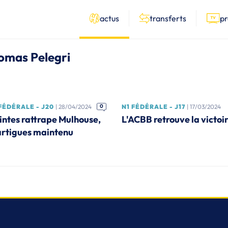
actus
transferts
p
homas Pelegri
FÉDÉRALE - J20
| 28/04/2024
0
N1 FÉDÉRALE - J17
| 17/03/2024
intes rattrape Mulhouse,
L'ACBB retrouve la victoir
rtigues maintenu