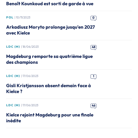
Benoît Kounkoud est sorti de garde à vue
POL
| 10/11/2023
0
Arkadiusz Moryto prolonge jusqu'en 2027
avec Kielce
LDC (M)
| 18/06/2023
48
Magdeburg remporte sa quatrième ligue
des champions
LDC (M)
| 17/06/2023
1
Gisli Kristjansson absent demain face à
Kielce ?
LDC (M)
| 17/06/2023
46
Kielce rejoint Magdeburg pour une finale
inédite