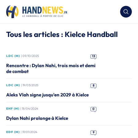
Tous les articles : Kielce Handball
LDC (M)
| 09/10/2025
13
Rencontre : Dylan Nahi, trois mois et demi
de combat
LDC (M)
| 19/03/2025
8
Aleks Vlah signe jusqu'en 2029 à Kielce
EHF (M)
| 18/04/2024
0
Dylan Nahi prolonge à Kielce
EDF (M)
| 31/01/2024
9