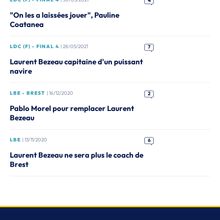
4
"On les a laissées jouer", Pauline
Coatanea
LDC (F) - FINAL 4
| 28/05/2021
7
Laurent Bezeau capitaine d'un puissant
navire
LBE - BREST
| 16/12/2020
2
Pablo Morel pour remplacer Laurent
Bezeau
LBE
| 13/11/2020
6
Laurent Bezeau ne sera plus le coach de
Brest