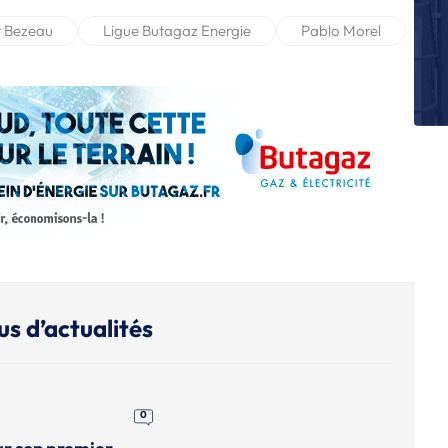
L
t Bezeau
Ligue Butagaz Energie
Pablo Morel
St
m
L
Sa
c
L
Br
L
Br
eu
us d’actualités
0