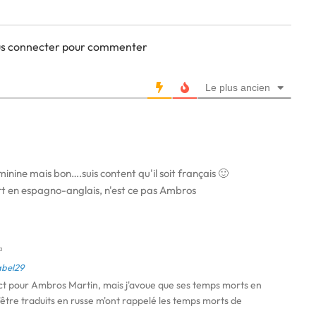
ous connecter pour commenter
Le plus ancien
inine mais bon….suis content qu'il soit français 🙂
ort en espagno-anglais, n'est ce pas Ambros
a
abel29
ct pour Ambros Martin, mais j'avoue que ses temps morts en
être traduits en russe m'ont rappelé les temps morts de