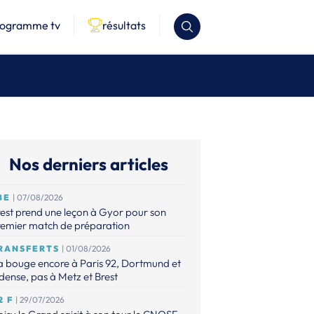
rogramme tv
résultats
Nos derniers articles
BE
| 07/08/2026
est prend une leçon à Gyor pour son
remier match de préparation
RANSFERTS
| 01/08/2026
 bouge encore à Paris 92, Dortmund et
ense, pas à Metz et Brest
2 F
| 29/07/2026