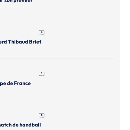
ur son premier
3
erd Thibaud Briet
1
upe de France
6
match de handball