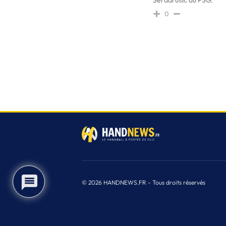
Serdarušić au PSG.
0
2
© 2026 HANDNEWS.FR - Tous droits réservés