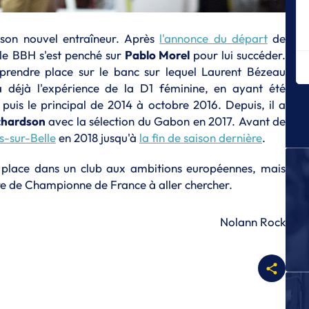
L
Br
re
 son nouvel entraîneur. Après
l'annonce du départ
de
, le BBH s'est penché sur
Pablo Morel
pour lui succéder.
L
Le
 prendre place sur le banc sur lequel Laurent Bézeau
a déjà l'expérience de la D1 féminine, en ayant été
L
 puis le principal de 2014 à octobre 2016. Depuis, il a
La
ma
chardson
avec la sélection du Gabon en 2017. Avant de
s-sur-Belle
en 2018 jusqu'à
la fin de saison dernière
.
L
Me
 place dans un club aux ambitions européennes, mais
T
tre de Championne de France à aller chercher.
L'
L
Nolann Rock
Le
Tr
L
Co
fa