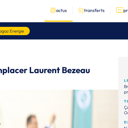
actus
transferts
p
agaz Energie
mplacer Laurent Bezeau
L
Br
p
T
Ça
Od
D