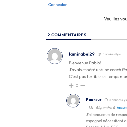
Connexion
Veuillez v
2
COMMENTAIRES
lamirabel29
5 années il y a
Bienvenue Pablo!
J'avais espéré un/une coach fém
C'est pas terrible les temps m
0
Poursur
5 années il y 
Répondre à
lamir
J'ai beaucoup de respe
espagnol nécessitant d'