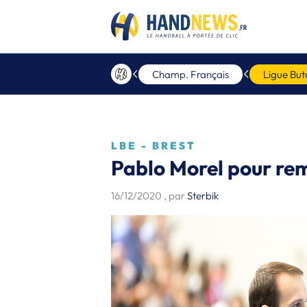
Champ. Français
Ligue But
LBE - BREST
Pablo Morel pour re
16/12/2020
, par
Sterbik