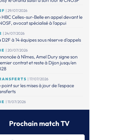
isy le Grand saisit à son tour le CNOSF
2F
| 29/07/2026
 HBC Celles-sur-Belle en appel devant le
OSF, avocat spécialisé à l'appui
2
| 24/07/2026
 D2F à 14 équipes sous réserve d'appels
BE
| 20/07/2026
nnoncée à Nîmes, Amel Dury signe son
emier contrat et reste à Dijon jusqu'en
028
RANSFERTS
| 17/07/2026
 point sur les mises à jour de l'espace
ansferts
BE
| 11/07/2026
fia Hvenfelt complète l'effectif brestois
FH
| 06/07/2026
Prochain match TV
 LBE est complète, la D2F encore dans
attente de possibles appels