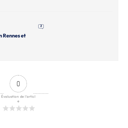
2
n Rennes et
0
Évaluation de l'articl
e