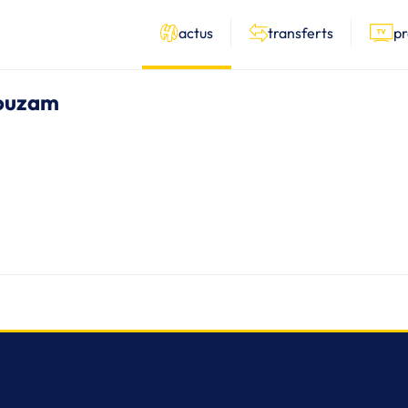
actus
transferts
p
Bouzam