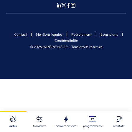
Contact
Mentions légales
Recrutement
Bons plans
Confidentialité
© 2026 HANDNEWS.FR - Tous droits réservés
Fermer
Nos derniers articles
Recherche
actus
transferts
derniers articles
programme tv
résultats
CDF
| 05/08/2026