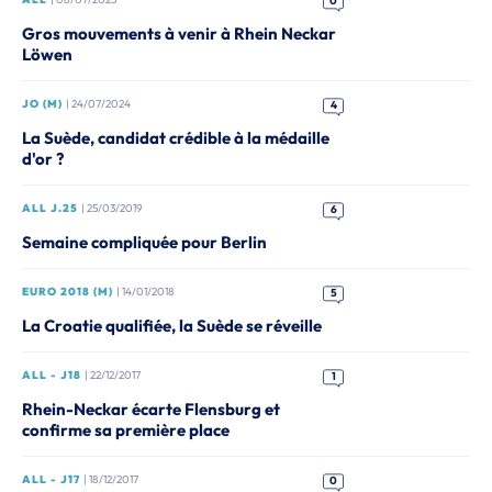
0
Gros mouvements à venir à Rhein Neckar
Löwen
JO (M)
| 24/07/2024
4
La Suède, candidat crédible à la médaille
d'or ?
ALL J.25
| 25/03/2019
6
Semaine compliquée pour Berlin
EURO 2018 (M)
| 14/01/2018
5
La Croatie qualifiée, la Suède se réveille
ALL - J18
| 22/12/2017
1
Rhein-Neckar écarte Flensburg et
confirme sa première place
ALL - J17
| 18/12/2017
0