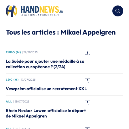
Tous les articles : Mikael Appelgren
EURO (M)
| 24/12/2025
3
La Suède pour ajouter une médaille à sa
collection européenne ? (2/24)
LDC (M)
| 17/07/2025
3
Veszprém officialise un recrutement XXL
ALL
| 12/07/2025
3
Rhein Neckar Lowen officialise le départ
de Mikael Appelgren
ALL
| 08/07/2025