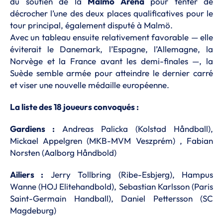
du soutien de la
Malmö Arena
pour tenter de
décrocher l’une des deux places qualificatives pour le
tour principal, également disputé à Malmö.
Avec un tableau ensuite relativement favorable — elle
éviterait le Danemark, l’Espagne, l’Allemagne, la
Norvège et la France avant les demi-finales —, la
Suède semble armée pour atteindre le dernier carré
et viser une nouvelle médaille européenne.
La liste des 18 joueurs convoqués :
Gardiens :
Andreas Palicka (Kolstad Håndball),
Mickael Appelgren (MKB-MVM Veszprém) , Fabian
Norsten (Aalborg Håndbold)
Ailiers :
Jerry Tollbring (Ribe-Esbjerg), Hampus
Wanne (HOJ Elitehandbold), Sebastian Karlsson (Paris
Saint-Germain Handball), Daniel Pettersson (SC
Magdeburg)