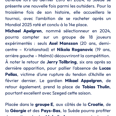
présente une nouvelle fois parmi les outsiders. Pour la
troisième fois de son histoire, elle accueillera le
tournoi, avec l’ambition de se racheter après un
Mondial 2025 raté et conclu à la 14e place.
Michael Apelgren
, nommé sélectionneur en 2024,
pourra compter sur un groupe de 18 joueurs
expérimentés : seuls
Axel Mansson
(20 ans, demi-
centre – Kristianstad) et
Nikola Roganovic
(19 ans,
arrière gauche – Malmö) découvriront la compétition.
À noter le retour de
Jerry Tollbring
, six ans après sa
dernière apparition, pour pallier l’absence de
Lucas
Pellas
, victime d’une rupture du tendon d’Achille en
février dernier. Le gardien
Mikael Appelgren
, de
retour également, prend la place de
Tobias Thulin
,
pourtant excellent avec Szeged cette saison.
Placée dans le
groupe E
, aux côtés de la
Croatie
, de
la
Géorgie
et des
Pays-Bas
, la Suède pourra profiter