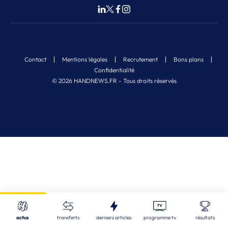
Contact
Mentions légales
Recrutement
Bons plans
Confidentialité
© 2026 HANDNEWS.FR - Tous droits réservés
Fermer
Nos derniers articles
Recherche
actus
transferts
derniers articles
programme tv
résultats
LBE
| 07/08/2026