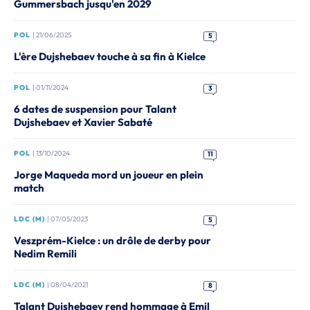
Gummersbach jusqu'en 2029
POL
| 21/06/2025
5
L'ère Dujshebaev touche à sa fin à Kielce
POL
| 01/11/2024
3
6 dates de suspension pour Talant
Dujshebaev et Xavier Sabaté
POL
| 13/10/2024
11
Jorge Maqueda mord un joueur en plein
match
LDC (M)
| 07/05/2023
5
Veszprém-Kielce : un drôle de derby pour
Nedim Remili
LDC (M)
| 08/04/2021
8
Talant Dujshebaev rend hommage à Emil