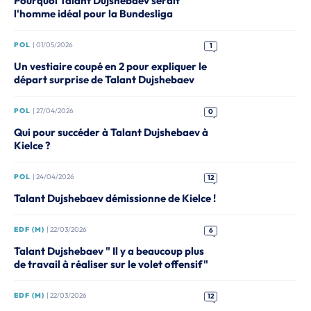
Pourquoi Talant Dujshebaev serait
l'homme idéal pour la Bundesliga
POL
| 01/05/2026
1
Un vestiaire coupé en 2 pour expliquer le
départ surprise de Talant Dujshebaev
POL
| 27/04/2026
0
Qui pour succéder à Talant Dujshebaev à
Kielce ?
POL
| 24/04/2026
12
Talant Dujshebaev démissionne de Kielce !
EDF (M)
| 22/03/2026
6
Talant Dujshebaev " Il y a beaucoup plus
de travail à réaliser sur le volet offensif"
EDF (M)
| 22/03/2026
12