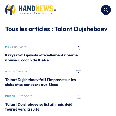
Tous les articles : Talant Dujshebaev
POL
| 18/06/2026
0
Krzysztof Lijewski officiellement nommé
nouveau coach de Kielce
ALL
| 16/06/2026
2
Talant Dujshebaev fait l'impasse sur les
clubs et se consacre aux Bleus
EDF (M)
| 12/06/2026
0
Talant Dujshebaev satisfait mais déjà
tourné vers la suite