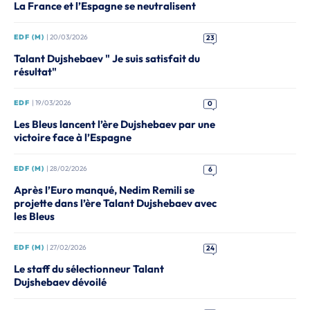
La France et l’Espagne se neutralisent
EDF (M)
| 20/03/2026
23
Talant Dujshebaev " Je suis satisfait du
résultat"
EDF
| 19/03/2026
0
Les Bleus lancent l’ère Dujshebaev par une
victoire face à l’Espagne
EDF (M)
| 28/02/2026
6
Après l’Euro manqué, Nedim Remili se
projette dans l’ère Talant Dujshebaev avec
les Bleus
EDF (M)
| 27/02/2026
24
Le staff du sélectionneur Talant
Dujshebaev dévoilé