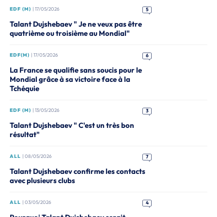
EDF (M)
| 17/05/2026
5
Talant Dujshebaev " Je ne veux pas être
quatrième ou troisième au Mondial"
EDF(M)
| 17/05/2026
6
La France se qualifie sans soucis pour le
Mondial grâce à sa victoire face à la
Tchéquie
EDF (M)
| 13/05/2026
3
Talant Dujshebaev " C'est un très bon
résultat"
ALL
| 08/05/2026
7
Talant Dujshebaev confirme les contacts
avec plusieurs clubs
ALL
| 03/05/2026
4