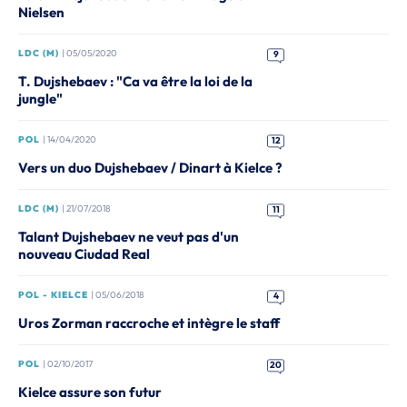
Nielsen
LDC (M)
| 05/05/2020
9
T. Dujshebaev : "Ca va être la loi de la
jungle"
POL
| 14/04/2020
12
Vers un duo Dujshebaev / Dinart à Kielce ?
LDC (M)
| 21/07/2018
11
Talant Dujshebaev ne veut pas d'un
nouveau Ciudad Real
POL - KIELCE
| 05/06/2018
4
Uros Zorman raccroche et intègre le staff
POL
| 02/10/2017
20
Kielce assure son futur