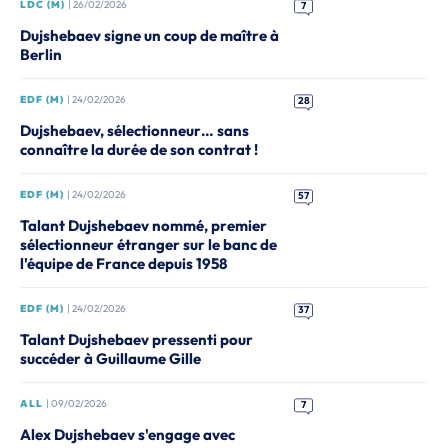
LDC (M)
| 26/02/2026
7
Dujshebaev signe un coup de maître à
Berlin
EDF (M)
| 24/02/2026
28
Dujshebaev, sélectionneur… sans
connaître la durée de son contrat !
EDF (M)
| 24/02/2026
57
Talant Dujshebaev nommé, premier
sélectionneur étranger sur le banc de
l'équipe de France depuis 1958
EDF (M)
| 24/02/2026
37
Talant Dujshebaev pressenti pour
succéder à Guillaume Gille
ALL
| 09/02/2026
7
Alex Dujshebaev s'engage avec