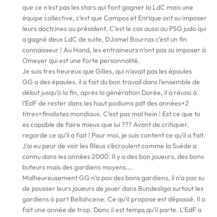
que ce n’est pas les stars qui font gagner la LdC mais une
équipe collective, c’est que Campos et Enrique ont su imposer
leurs doctrines au président. C’est le cas aussi au PSG judo qui
a gagné deux LdC de suite, DJamel Bourras c’est un fin
connaisseur ! Au Hand, les entraineurs n’ont pas su imposer à
Omeyer qui est une forte personnalité.
Je suis tres heureux que Gilles, qui n’avait pas les épaules
GG a des épaules, il a fait du bon travail dans l’ensemble de
début jusqu’à la fin, après la génération Dorée, il a réussi à
l’EdF de rester dans les haut podiums pdt des années+2
titres+finalistes mondiaux. C’est pas mal hein ! Est ce que tu
es capable de faire mieux que lui ??? Avant de critiquer,
regarde ce qu’il a fait ! Pour moi, je suis content ce qu’il a fait.
J’ai eu peur de voir les Bleus s’écroulent comme la Suède a
connu dans les années 2000. Il y a des bon joueurs, des bons
buteurs mais des gardiens moyens….
Malheureusement GG n’a pas des bons gardiens, il n’a pas su
de pousser leurs joueurs de jouer dans Bundesliga surtout les
gardiens à part Bellahcene. Ce qu’il propose est dépassé. Il a
fait une année de trop. Donc il est temps qu’il parte. L’EdF a