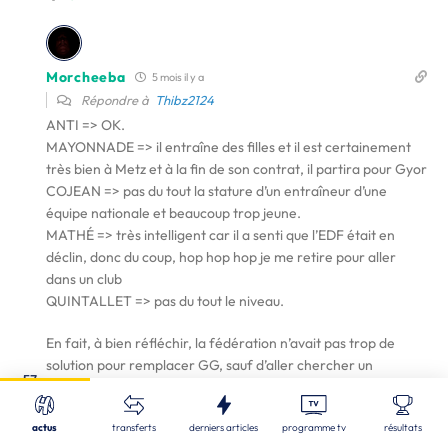
Morcheeba
5 mois il y a
Répondre à
Thibz2124
ANTI => OK.
MAYONNADE => il entraîne des filles et il est certainement
très bien à Metz et à la fin de son contrat, il partira pour Gyor
COJEAN => pas du tout la stature d’un entraîneur d’une
équipe nationale et beaucoup trop jeune.
MATHÉ => très intelligent car il a senti que l’EDF était en
déclin, donc du coup, hop hop hop je me retire pour aller
dans un club
QUINTALLET => pas du tout le niveau.
En fait, à bien réfléchir, la fédération n’avait pas trop de
solution pour remplacer GG, sauf d’aller chercher un
Fermer
57
étranger. On va le dire clairement, il n’y a pas d’entraîneur
Nos derniers articles
Recherche
français qui peut prendre en charge la sélection. Le seul mais
actus
transferts
derniers articles
programme tv
résultats
c’est trop tard soit parce qu’il l’a voulu, soit parce que la
ALL
| 08/08/2026