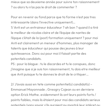
mieux que sa deuxieme année pour suivre ton raisonnement
? ou alors tu n’as pas le droit de commenter ?
Pour en revenir au fond parce que ta forme n’est pas tres
intéressante (dans l’invective uniquement)…
1/ Anti est un entraineur éducateur ? ah bon ? quand il a tiré
le meilleur de nicolas claire et de l’équipe de nantes de
l’épque c’était de la (post) formation uniquement ? pour moi
Anti est clairement un meneur d’hommes, plus manager de
talents que éducateur qui pousse des jeunes à leur
quintessence. Donc oui pour moi il faisait partie des
potentiels candidats.
PS : pour la blague : tu le discardes et tu le conspues, donc
j’imagine que si je suis ton raisonnement, tu dois etre meilleur
que Anti puisque tu te donnes le droit de le critiquer…
2/ J’avais aussi en tete comme potentiel(s) candidat(s) –
Emmanuel Mayonnade ; Greogry Cojean ou en derniere
option Erick Mathe. evidemment ils ont leurs points forts /
points faibles, mais ils étaient pour moi des candidats serieux
potentiels (sans savoir s’ils auraient pu montré leur intéret ou