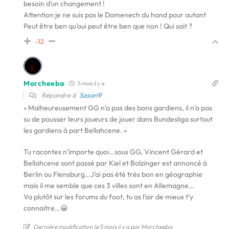
besoin d’un changement !
Attention je ne suis pas le Domenech du hand pour autant
Peut être ben qu’oui peut être ben que non ! Qui sait ?
-12
Morcheeba
5 mois il y a
Répondre à
Sasori9
« Malheureusement GG n’a pas des bons gardiens, il n’a pas
su de pousser leurs joueurs de jouer dans Bundesliga surtout
les gardiens à part Bellahcene. »
Tu racontes n’importe quoi…sous GG, Vincent Gérard et
Bellahcene sont passé par Kiel et Bolzinger est annoncé à
Berlin ou Flensburg…J’ai pas été très bon en géographie
mais il me semble que ces 3 villes sont en Allemagne…
Va plutôt sur les forums du foot, tu as l’air de mieux t’y
connaitre…😀
Dernière modification le 5 mois il y a par Morcheeba