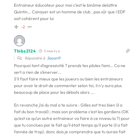
Entraineur éducateur pour moi c’est le binôme delattre
Quintin… Canayer est un homme de club , pas sûr que l EDF
soit cohérent pour lui
-2
Thibz2124
5 mois il y a
Répondre à
Sasori9
Pourquoi tant d’agressivité ? prends tes pilules l’ami… Ca ne
sert a rien de s’énerver…
S’il faut faire mieux que les joueurs ou bien les entraineurs
pour avoir le droit de commenter selon toi, il n’y aura plus
beaucoup de place pour les débats alors ….
En revanche j’ai du mal a te suivre : Gilles est tres bien (il a
fait du bon travail) ; mais son probleme c’est les gardiens (OK
qu’est ce qu’un autre entraineur va faire à ce niveau la ?) pour
que tu conclues par le fait qu’il était temps qu’il parte (il a fait
l’année de trop). donc dois je comprendre que tu aurais fait