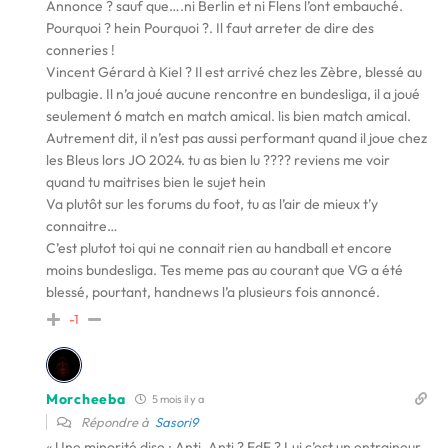
Annonce ? sauf que….ni Berlin et ni Flens l’ont embauché.
Pourquoi ? hein Pourquoi ?. Il faut arreter de dire des
conneries !
Vincent Gérard à Kiel ? Il est arrivé chez les Zèbre, blessé au
pulbagie. Il n’a joué aucune rencontre en bundesliga, il a joué
seulement 6 match en match amical. lis bien match amical.
Autrement dit, il n’est pas aussi performant quand il joue chez
les Bleus lors JO 2024. tu as bien lu ???? reviens me voir
quand tu maitrises bien le sujet hein
Va plutôt sur les forums du foot, tu as l’air de mieux t’y
connaitre…
C’est plutot toi qui ne connait rien au handball et encore
moins bundesliga. Tes meme pas au courant que VG a été
blessé, pourtant, handnews l’a plusieurs fois annoncé.
-1
Morcheeba
5 mois il y a
Répondre à
Sasori9
« Une minorité dise : Anti. Anti ? EdF ? Lui c’est un entraineur