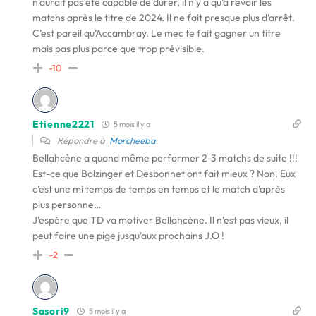
n’aurait pas été capable de durer, il n’y a qu’à revoir les
matchs après le titre de 2024. Il ne fait presque plus d’arrêt.
C’est pareil qu’Accambray. Le mec te fait gagner un titre
mais pas plus parce que trop prévisible.
-10
Etienne2221
5 mois il y a
Répondre à
Morcheeba
Bellahcène a quand même performer 2-3 matchs de suite !!!
Est-ce que Bolzinger et Desbonnet ont fait mieux ? Non. Eux
c’est une mi temps de temps en temps et le match d’après
plus personne…
J’espère que TD va motiver Bellahcène. Il n’est pas vieux, il
peut faire une pige jusqu’aux prochains J.O !
-2
Sasori9
5 mois il y a