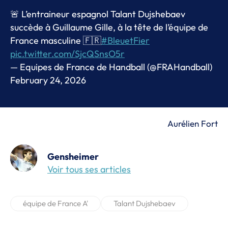
🚨 L’entraineur espagnol Talant Dujshebaev
succède à Guillaume Gille, à la tête de l’équipe de
France masculine 🇫🇷
#BleuetFier
pic.twitter.com/SjcQSnsO5r
— Equipes de France de Handball (@FRAHandball)
February 24, 2026
Aurélien Fort
Gensheimer
Voir tous ses articles
équipe de France A'
Talant Dujshebaev