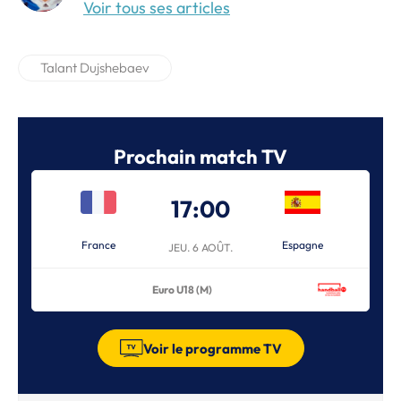
Voir tous ses articles
Talant Dujshebaev
Prochain match TV
17:00
France
Espagne
JEU. 6 AOÛT.
Euro U18 (M)
Voir le programme TV