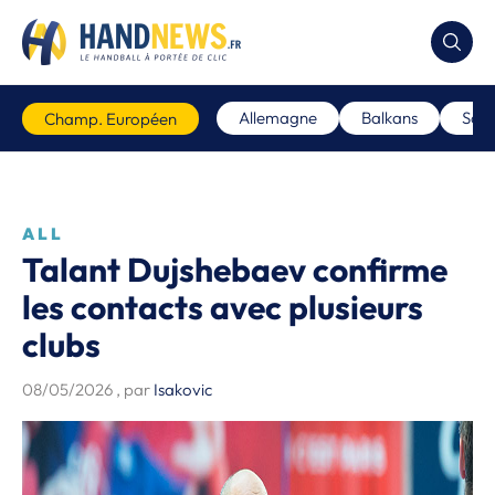
Allemagne
Balkans
Scan
Champ. Européen
ALL
Talant Dujshebaev confirme
les contacts avec plusieurs
clubs
08/05/2026
, par
Isakovic