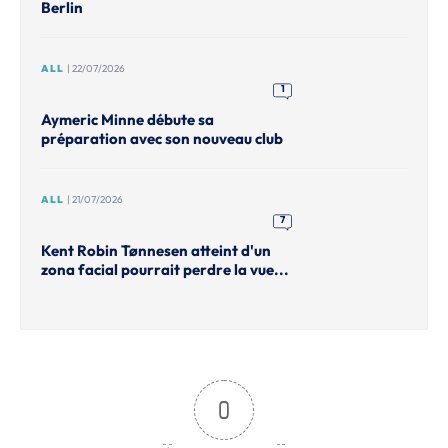
Berlin
ALL
| 22/07/2026
1
Aymeric Minne débute sa
préparation avec son nouveau club
ALL
| 21/07/2026
7
Kent Robin Tønnesen atteint d'un
zona facial pourrait perdre la vue...
0