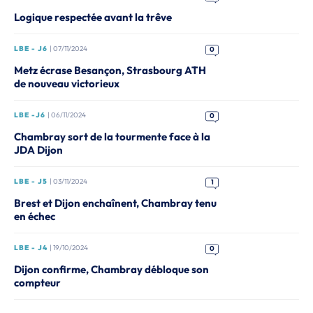
Logique respectée avant la trêve
LBE - J6
| 07/11/2024
0
Metz écrase Besançon, Strasbourg ATH
de nouveau victorieux
LBE -J6
| 06/11/2024
0
Chambray sort de la tourmente face à la
JDA Dijon
LBE - J5
| 03/11/2024
1
Brest et Dijon enchaînent, Chambray tenu
en échec
LBE - J4
| 19/10/2024
0
Dijon confirme, Chambray débloque son
compteur