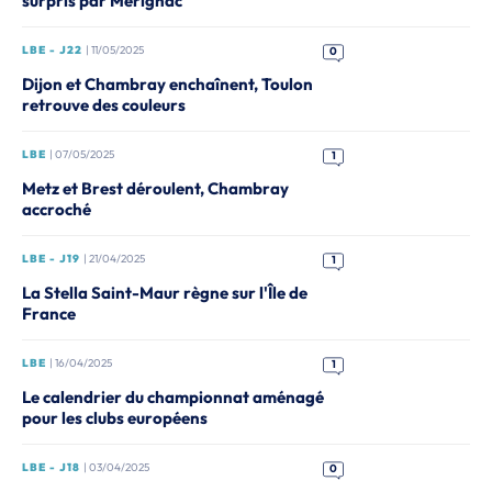
surpris par Mérignac
LBE - J22
| 11/05/2025
0
Dijon et Chambray enchaînent, Toulon
retrouve des couleurs
LBE
| 07/05/2025
1
Metz et Brest déroulent, Chambray
accroché
LBE - J19
| 21/04/2025
1
La Stella Saint-Maur règne sur l'Île de
France
LBE
| 16/04/2025
1
Le calendrier du championnat aménagé
pour les clubs européens
LBE - J18
| 03/04/2025
0