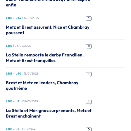
enfin
LBE - J14
| 19/02/2025
1
Metz et Brest assurent, Nice et Chambray
poussent
LBE
| 06/02/2025
0
La Stella remporte le derby Francilien,
Metz et Brest tranquilles
LBE - J10
| 15/01/2025
1
Brest et Metz en leaders, Chambray
quatrième
LBE - J9
| 09/01/2025
1
La Stella et Mérignac surprenants, Metz et
Brest enchaînent
LBE - J7
| 13/11/2024
0