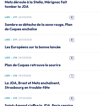
Metz déroule à la Stella, Mérignac fait
tomber la JDA
LBE - J17
| 24/03/2025
0
Sambre se détache de la zone rouge, Plan
de Cuques enchaîne
LBE - J17
| 20/03/2025
0
Les Européens sur la bonne lancée
LBE - J16
| 16/03/2025
0
Plan de Cuques retrouve le sourire
LBE - J16
| 15/03/2025
1
La JDA, Brest et Metz enchaînent,
Strasbourg en trouble-fête
LBE - J15
| 27/02/2025
0
Saint-Amand s'offre la JDA, Paris respire