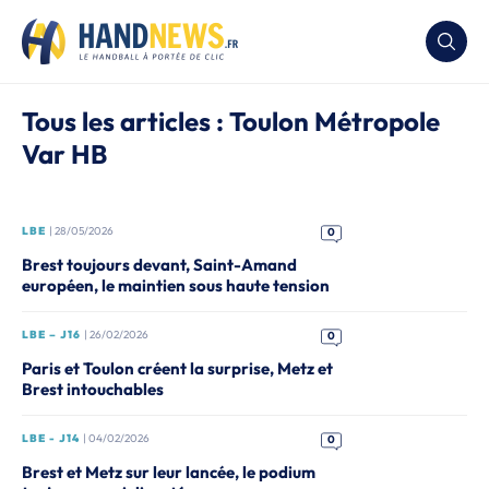
Tous les articles : Toulon Métropole
Var HB
LBE
| 28/05/2026
0
Brest toujours devant, Saint-Amand
européen, le maintien sous haute tension
LBE – J16
| 26/02/2026
0
Paris et Toulon créent la surprise, Metz et
Brest intouchables
LBE - J14
| 04/02/2026
0
Brest et Metz sur leur lancée, le podium