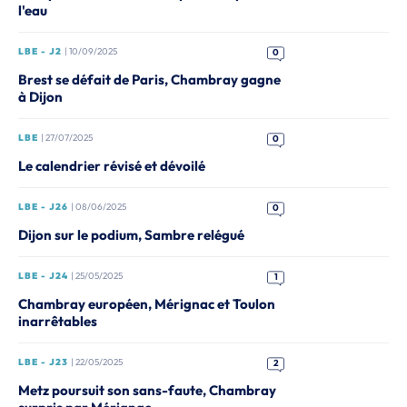
l'eau
LBE - J2
| 10/09/2025
0
Brest se défait de Paris, Chambray gagne
à Dijon
LBE
| 27/07/2025
0
Le calendrier révisé et dévoilé
LBE - J26
| 08/06/2025
0
Dijon sur le podium, Sambre relégué
LBE - J24
| 25/05/2025
1
Chambray européen, Mérignac et Toulon
inarrêtables
LBE - J23
| 22/05/2025
2
Metz poursuit son sans-faute, Chambray