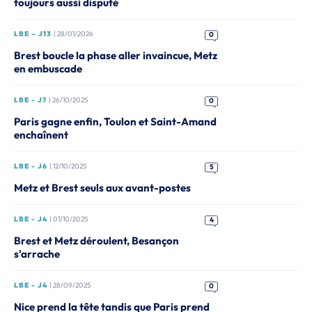
toujours aussi disputé
LBE – J13
| 28/01/2026
0
Brest boucle la phase aller invaincue, Metz
en embuscade
LBE - J7
| 26/10/2025
0
Paris gagne enfin, Toulon et Saint-Amand
enchaînent
LBE - J6
| 12/10/2025
5
Metz et Brest seuls aux avant-postes
LBE - J4
| 01/10/2025
4
Brest et Metz déroulent, Besançon
s'arrache
LBE - J4
| 28/09/2025
0
Nice prend la tête tandis que Paris prend