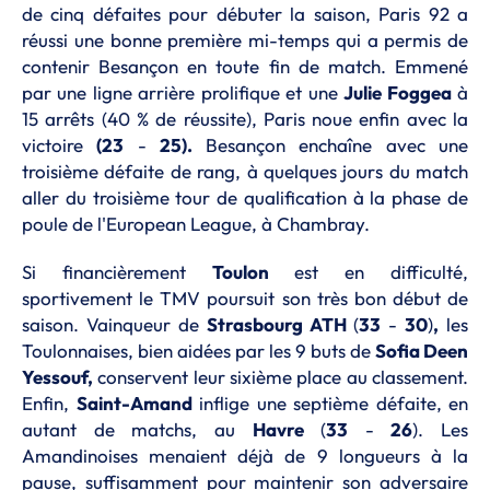
de cinq défaites pour débuter la saison, Paris 92 a
réussi une bonne première mi-temps qui a permis de
contenir Besançon en toute fin de match. Emmené
par une ligne arrière prolifique et une
Julie Foggea
à
15 arrêts (40 % de réussite), Paris noue enfin avec la
victoire
(23
-
25).
Besançon enchaîne avec une
troisième défaite de rang, à quelques jours du match
aller du troisième tour de qualification à la phase de
poule de l'European League, à Chambray.
Si financièrement
Toulon
est en difficulté,
sportivement le TMV poursuit son très bon début de
saison. Vainqueur de
Strasbourg ATH
(
33
-
30
)
,
les
Toulonnaises, bien aidées par les 9 buts de
Sofia Deen
Yessouf,
conservent leur sixième place au classement.
Enfin,
Saint-Amand
inflige une septième défaite, en
autant de matchs, au
Havre
(
33
-
26
). Les
Amandinoises menaient déjà de 9 longueurs à la
pause, suffisamment pour maintenir son adversaire