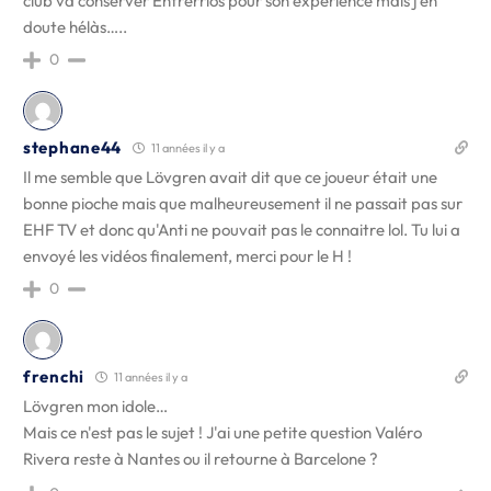
club va conserver Entrerrios pour son expérience mais j'en
doute hélàs…..
0
stephane44
11 années il y a
Il me semble que Lövgren avait dit que ce joueur était une
bonne pioche mais que malheureusement il ne passait pas sur
EHF TV et donc qu'Anti ne pouvait pas le connaitre lol. Tu lui a
envoyé les vidéos finalement, merci pour le H !
0
frenchi
11 années il y a
Lövgren mon idole…
Mais ce n'est pas le sujet ! J'ai une petite question Valéro
Rivera reste à Nantes ou il retourne à Barcelone ?