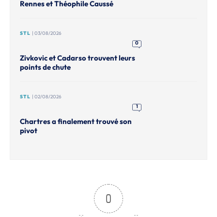
Rennes et Théophile Caussé
STL
| 03/08/2026
0
Zivkovic et Cadarso trouvent leurs
points de chute
STL
| 02/08/2026
1
Chartres a finalement trouvé son
pivot
0