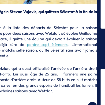
ha
S
in Stevan Vujovic, qui quittera Sélestat à la fin de la
Gu
po
C
 à la liste des départs de Sélestat pour la saison
S
é pour deux saisons avec Wetzlar, où évolue Guillaume
Ch
sace, il quitte une équipe qui devrait évoluer la saison
l'
 déjà sûre de
perdre sept éléments
. L'international
S
matchs cette saison, quitte Sélestat sans avoir jamais
D
entiel.
p
S
lar, qui a aussi officialisé l'arrivée de l'arrière droit
Le
orto. Lui aussi âgé de 25 ans, il formera une paire
St
poste d'arrière droit. Auteur de 38 buts en huit matchs
S
z est un des grands espoirs du handball lusitanien. Il
Ma
rochaines saisons avec Wetzlar.
l’
cl
S