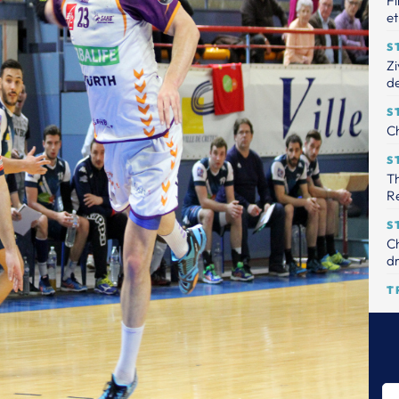
Fi
et
S
Zi
de
S
Ch
S
Th
R
S
Ch
dr
T
Le
tr
S
Th
pr