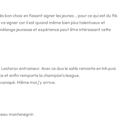
ès bon choix en faisant signer les jeunes .. pour ce qui est du fils
l va signer car il est quand même bien plus talentueux et
 mélange jeunesse et expérience peut être intéressant cette
Lestarov entraineur. Avec ce duo le sahb remonte en lnh puis
e et enfin remporte la champion's league.
n canapé. Même moi j'y arrive.
 le beau montenegrin