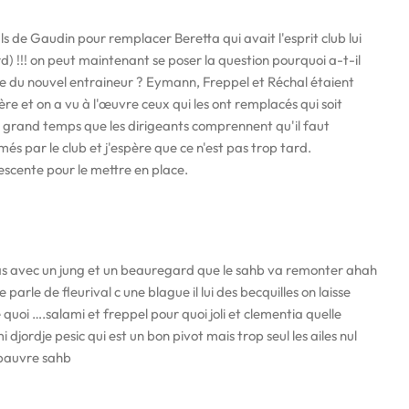
ils de Gaudin pour remplacer Beretta qui avait l'esprit club lui
 !!! on peut maintenant se poser la question pourquoi a-t-il
vée du nouvel entraineur ? Eymann, Freppel et Réchal étaient
re et on a vu à l'œuvre ceux qui les ont remplacés qui soit
est grand temps que les dirigeants comprennent qu'il faut
més par le club et j'espère que ce n'est pas trop tard.
scente pour le mettre en place.
as avec un jung et un beauregard que le sahb va remonter ahah
 parle de fleurival c une blague il lui des becquilles on laisse
quoi ….salami et freppel pour quoi joli et clementia quelle
djordje pesic qui est un bon pivot mais trop seul les ailes nul
 pauvre sahb