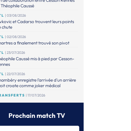
n de collaboration entre Cesson Rennes
 Théophile Caussé
TL
| 03/08/2026
vkovic et Cadarso trouvent leurs points
 chute
TL
| 02/08/2026
artres a finalement trouvé son pivot
TL
| 23/07/2026
éophile Caussé mis à pied par Cesson-
ennes
TL
| 22/07/2026
ambéry enregistre l'arrivée d'un arrière
oit croate comme joker médical
RANSFERTS
| 17/07/2026
 point sur les mises à jour de l'espace
ansferts
Prochain match TV
TL
| 16/07/2026
éophile Caussé placé en détention
ovisoire pour des faits de violences