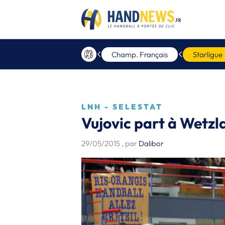
Champ. Français
Starligue
LNH - SELESTAT
Vujovic part à Wetzl
29/05/2015
, par
Dalibor