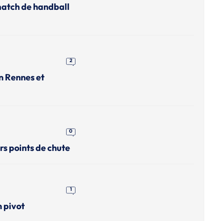
match de handball
2
n Rennes et
0
rs points de chute
1
n pivot