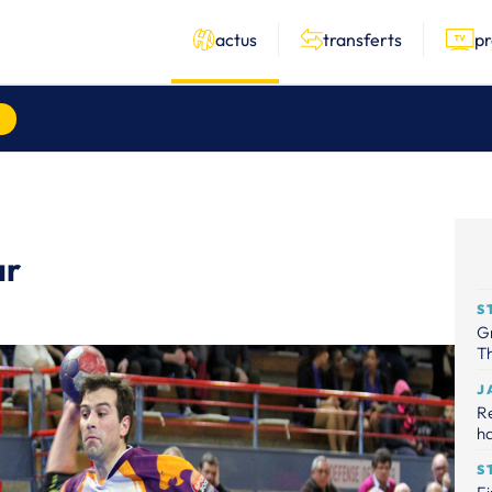
actus
transferts
p
ar
S
Gr
Th
J
R
ha
S