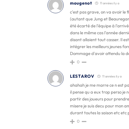
mougenot
11 années il y a
c'est pas grave, on va avoir le f
(autant que Jung et Beauregard)
été écarté de l'équipe à l'arri
dans le même cas l'année derniè
disant allaient tout casser. Il 
intégrer les meilleurs jeunes for
Dommage d'avoir attendu la de
0
LESTAROV
11 années il y a
ahahah je me marre ce n est p
il pense qu a eux trop perso je ne
partir des joueurs pour prendre 
misere je suis decu pour mon ami 
durant toutes la saison etc etc
0