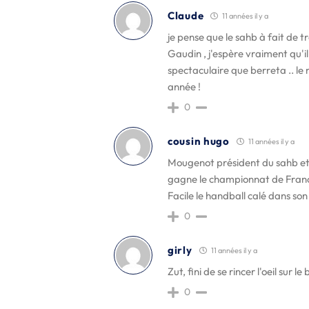
Claude
11 années il y a
je pense que le sahb à fait de tr
Gaudin , j'espère vraiment qu'i
spectaculaire que berreta .. le
année !
0
cousin hugo
11 années il y a
Mougenot président du sahb et 
gagne le championnat de Franc
Facile le handball calé dans so
0
girly
11 années il y a
Zut, fini de se rincer l'oeil sur
0