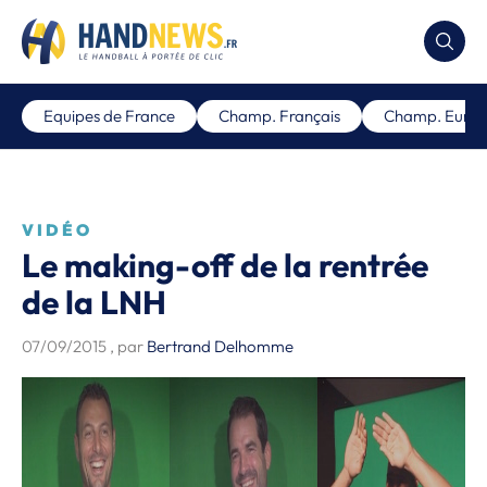
Equipes de France
Champ. Français
Champ. Euro
VIDÉO
Le making-off de la rentrée
de la LNH
07/09/2015
, par
Bertrand Delhomme