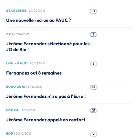
STARLIGUE
| 24/09/2016
11
Une nouvelle recrue au PAUC ?
TV
| 27/04/2016
3
Jérôme Fernandez sélectionné pour les
JO de Rio !
LNH - PAUC
| 26/01/2016
5
Fernandez out 8 semaines
EURO 2016
| 14/12/2015
15
Jérôme Fernandez n'ira pas à l'Euro !
EDF (M)
| 02/11/2015
21
Jérôme Fernandez appelé en renfort
EDF
| 24/10/2015
2