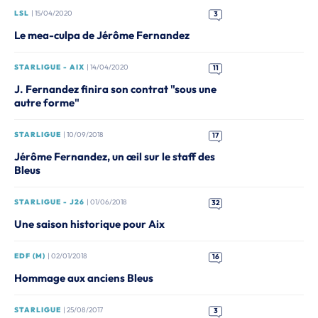
LSL
| 15/04/2020
3
Le mea-culpa de Jérôme Fernandez
STARLIGUE - AIX
| 14/04/2020
11
J. Fernandez finira son contrat "sous une
autre forme"
STARLIGUE
| 10/09/2018
17
Jérôme Fernandez, un œil sur le staff des
Bleus
STARLIGUE - J26
| 01/06/2018
32
Une saison historique pour Aix
EDF (M)
| 02/01/2018
16
Hommage aux anciens Bleus
STARLIGUE
| 25/08/2017
3