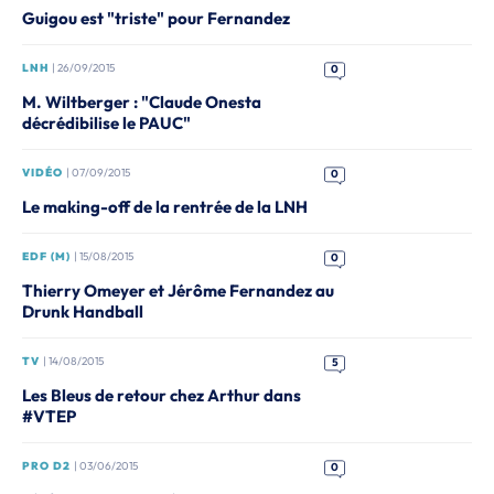
Guigou est "triste" pour Fernandez
LNH
| 26/09/2015
0
M. Wiltberger : "Claude Onesta
décrédibilise le PAUC"
VIDÉO
| 07/09/2015
0
Le making-off de la rentrée de la LNH
EDF (M)
| 15/08/2015
0
Thierry Omeyer et Jérôme Fernandez au
Drunk Handball
TV
| 14/08/2015
5
Les Bleus de retour chez Arthur dans
#VTEP
PRO D2
| 03/06/2015
0