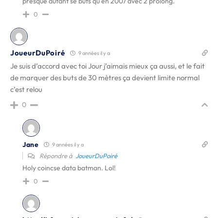
presque autant se buts qu en 2007 avec 2 prolong.
0
JoueurDuPoiré
9 années il y a
Je suis d’accord avec toi Jour j’aimais mieux ça aussi, et le fait
de marquer des buts de 30 mètres ça devient limite normal
c’est relou
0
Jane
9 années il y a
Répondre à
JoueurDuPoiré
Holy coincse data batman. Lol!
0