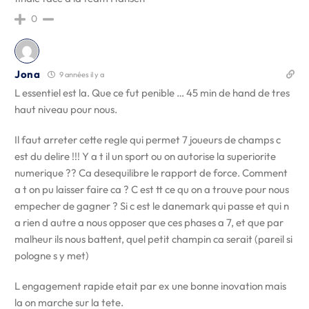
0
Jona
9 années il y a
L essentiel est la. Que ce fut penible … 45 min de hand de tres
haut niveau pour nous.
Il faut arreter cette regle qui permet 7 joueurs de champs c
est du delire !!! Y a t il un sport ou on autorise la superiorite
numerique ?? Ca desequilibre le rapport de force. Comment
a t on pu laisser faire ca ? C est tt ce qu on a trouve pour nous
empecher de gagner ? Si c est le danemark qui passe et qui n
a rien d autre a nous opposer que ces phases a 7, et que par
malheur ils nous battent, quel petit champin ca serait (pareil si
pologne s y met)
L engagement rapide etait par ex une bonne inovation mais
la on marche sur la tete.