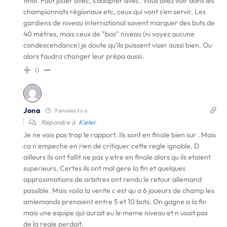
final. Faut jouer avec, s'adapter avec. Vous allez voir dans les
championnats régionaux etc, ceux qui vont s'en servir. Les
gardiens de niveau international savent marquer des buts de
40 mètres, mais ceux de "bas" niveau (ni voyez aucune
condescendance) je doute qu'ils puissent viser aussi bien. Ou
alors faudra changer leur prépa aussi.
0
Jona
9 années il y a
Répondre à
Kieler
Je ne vois pas trop le rapport. Ils sont en finale bien sur . Mais
ca n empeche en rien de critiquer cette regle ignoble. D
ailleurs ils ont fallit ne pas y etre en finale alors qu ils etaient
superieurs. Certes ils ont mal gere la fin et quelques
approximations de arbitres ont rendu le retour allemand
possible. Mais voila la verite c est qu a 6 joueurs de champ les
amlemands prenaient entre 5 et 10 buts. On gagne a la fin
mais une equipe qui aurait eu le meme niveau et n usait pas
de la regle perdait.