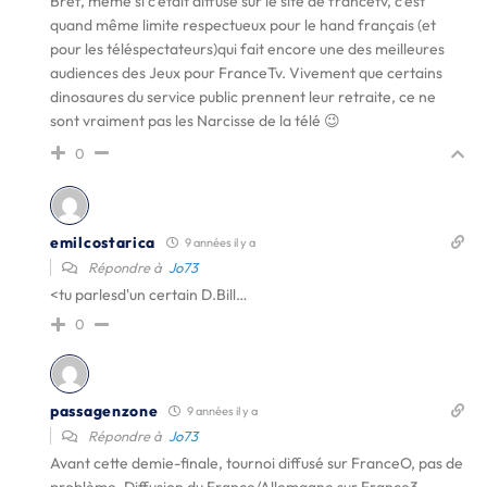
Bref, même si c’était diffusé sur le site de francetv, c’est
quand même limite respectueux pour le hand français (et
pour les téléspectateurs)qui fait encore une des meilleures
audiences des Jeux pour FranceTv. Vivement que certains
dinosaures du service public prennent leur retraite, ce ne
sont vraiment pas les Narcisse de la télé 😉
0
emilcostarica
9 années il y a
Répondre à
Jo73
<tu parlesd'un certain D.Bill…
0
passagenzone
9 années il y a
Répondre à
Jo73
Avant cette demie-finale, tournoi diffusé sur FranceO, pas de