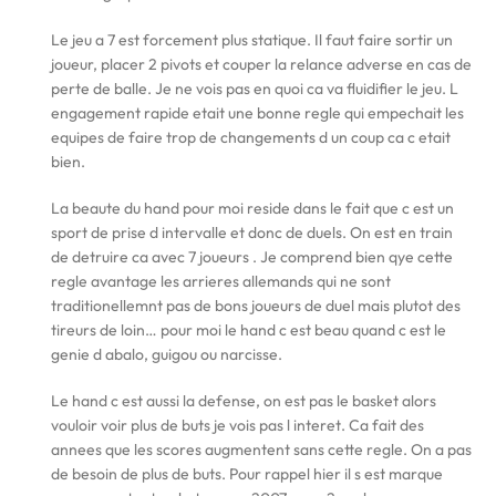
Le jeu a 7 est forcement plus statique. Il faut faire sortir un
joueur, placer 2 pivots et couper la relance adverse en cas de
perte de balle. Je ne vois pas en quoi ca va fluidifier le jeu. L
engagement rapide etait une bonne regle qui empechait les
equipes de faire trop de changements d un coup ca c etait
bien.
La beaute du hand pour moi reside dans le fait que c est un
sport de prise d intervalle et donc de duels. On est en train
de detruire ca avec 7 joueurs . Je comprend bien qye cette
regle avantage les arrieres allemands qui ne sont
traditionellemnt pas de bons joueurs de duel mais plutot des
tireurs de loin… pour moi le hand c est beau quand c est le
genie d abalo, guigou ou narcisse.
Le hand c est aussi la defense, on est pas le basket alors
vouloir voir plus de buts je vois pas l interet. Ca fait des
annees que les scores augmentent sans cette regle. On a pas
de besoin de plus de buts. Pour rappel hier il s est marque