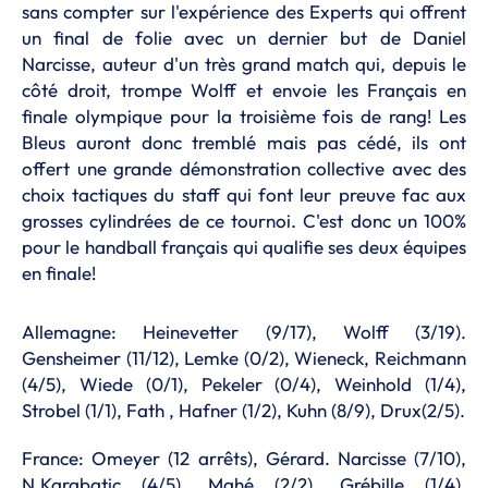
sans compter sur l'expérience des Experts qui offrent
un final de folie avec un dernier but de Daniel
Narcisse, auteur d'un très grand match qui, depuis le
côté droit, trompe Wolff et envoie les Français en
finale olympique pour la troisième fois de rang! Les
Bleus auront donc tremblé mais pas cédé, ils ont
offert une grande démonstration collective avec des
choix tactiques du staff qui font leur preuve fac aux
grosses cylindrées de ce tournoi. C'est donc un 100%
pour le handball français qui qualifie ses deux équipes
en finale!
Allemagne: Heinevetter (9/17), Wolff (3/19).
Gensheimer (11/12), Lemke (0/2), Wieneck, Reichmann
(4/5), Wiede (0/1), Pekeler (0/4), Weinhold (1/4),
Strobel (1/1), Fath , Hafner (1/2), Kuhn (8/9), Drux(2/5).
France: Omeyer (12 arrêts), Gérard. Narcisse (7/10),
N.Karabatic (4/5), Mahé (2/2), Grébille (1/4),