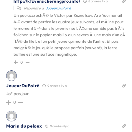
http://kfzversicherungpro.info/
8 années il y a
Répondre à
JoueurDuPoiré
Un peu accrochÃ© le Victor par Kuznetsov. Are You menait
4-0 avant de perdre les quatre jeux suivants, et mÃ¨ne pour
le moment 5-4 dans le premier set. Ã‡a ne semble pas trÃ¨s
folichon sur le papier mais il y a un revers Ã une main d’un cÃ
´tÃ© du filet, et un petit jeune qui monte de l’autre. Et puis
malgrÃ© le jeu qu’elle propose parfois (souvent), la terre
battue est une surface magnifique.
0
JoueurDuPoiré
9 années il y a
Jo* pas jour
0
Marin du peloux
9 années il y a