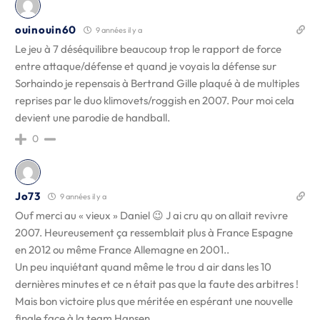
ouinouin60
9 années il y a
Le jeu à 7 déséquilibre beaucoup trop le rapport de force
entre attaque/défense et quand je voyais la défense sur
Sorhaindo je repensais à Bertrand Gille plaqué à de multiples
reprises par le duo klimovets/roggish en 2007. Pour moi cela
devient une parodie de handball.
0
Jo73
9 années il y a
Ouf merci au « vieux » Daniel 😉 J ai cru qu on allait revivre
2007. Heureusement ça ressemblait plus à France Espagne
en 2012 ou même France Allemagne en 2001..
Un peu inquiétant quand même le trou d air dans les 10
dernières minutes et ce n était pas que la faute des arbitres !
Mais bon victoire plus que méritée en espérant une nouvelle
finale face à la team Hansen