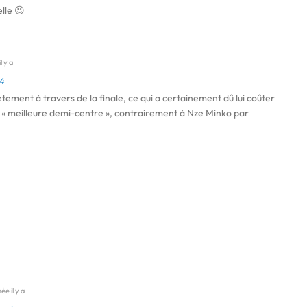
lle 😉
l y a
4
ètement à travers de la finale, ce qui a certainement dû lui coûter
e « meilleure demi-centre », contrairement à Nze Minko par
ée il y a