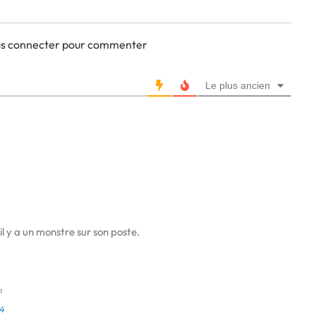
ous connecter pour commenter
Le plus ancien
y a un monstre sur son poste.
a
4