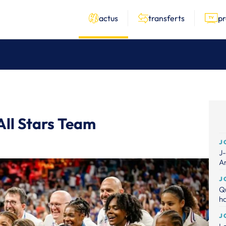
actus
transferts
p
All Stars Team
J
J-
A
J
Qu
ha
J