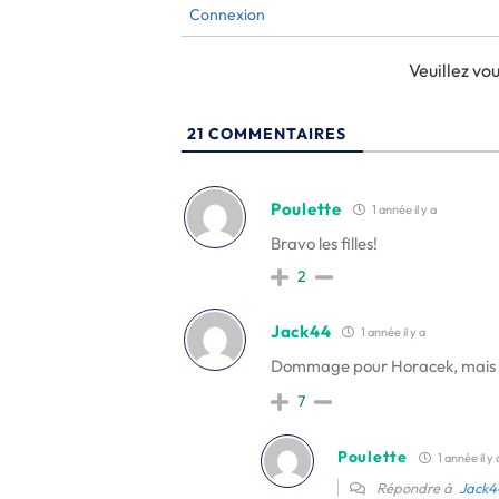
Connexion
Veuillez v
21
COMMENTAIRES
Poulette
1 année il y a
Bravo les filles!
2
Jack44
1 année il y a
Dommage pour Horacek, mais il 
7
Poulette
1 année il y 
Répondre à
Jack4