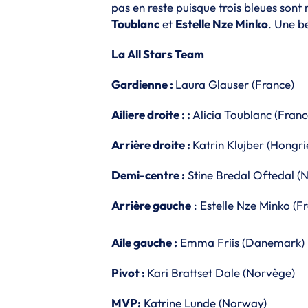
pas en reste puisque trois bleues son
Toublanc
et
Estelle Nze Minko
. Une b
La All Stars Team
Gardienne :
Laura Glauser (France)
Ailiere droite : :
Alicia Toublanc (Franc
Arrière droite :
Katrin Klujber (Hongri
Demi-centre :
Stine Bredal Oftedal (
Arrière gauche
: Estelle Nze Minko (F
Aile gauche :
Emma Friis (Danemark)
Pivot :
Kari Brattset Dale (Norvège)
MVP:
Katrine Lunde (Norway)