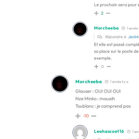
Le prochain sera pour e
2
Morcheeba
1 année i
Répondre à
Jack4
Et elle est passé compl
sa place sur le poste d
exemple.
0
Morcheeba
1 année il y a
Glauser : OUI OUI OUI
Nze Minko : mouaih
Toublanc : je comprend pas
-10
Leahascoet16
1 ann