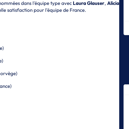
en
t nommées dans l'équipe type avec
Laura Glauser
,
Alicia
elle satisfaction pour l'équipe de France.
J
Ma
h
J
L'
G
e)
J
Le
e)
s'
Norvège)
J
L'
rance)
J
U
sp
J
3 
J