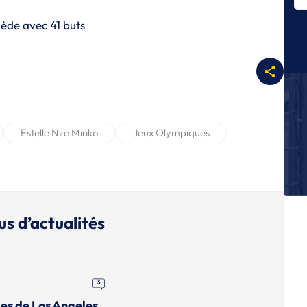
Es
no
ède avec 41 buts
J
L
J
L
J
Estelle Nze Minko
Jeux Olympiques
Un
D
J
Un
Ch
us d’actualités
3
es de Los Angeles