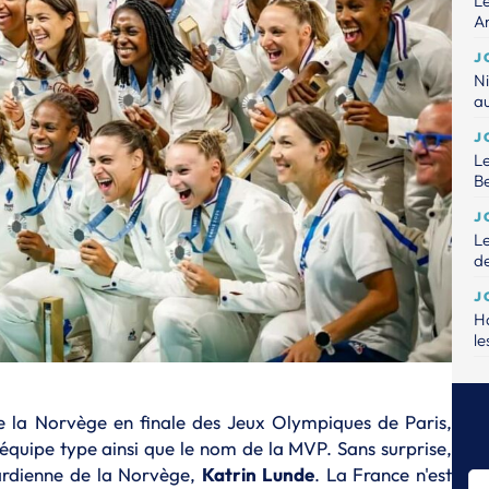
Le
An
J
Ni
a
J
Le
B
J
Le
de
J
Ha
le
J
Le
pe
de la Norvège en finale des Jeux Olympiques de Paris,
 équipe type ainsi que le nom de la MVP. Sans surprise,
J
gardienne de la Norvège,
Katrin Lunde
. La France n'est
Un