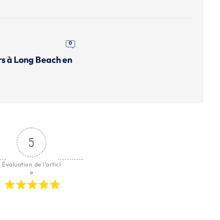
0
rs à Long Beach en
5
Évaluation de l'articl
e