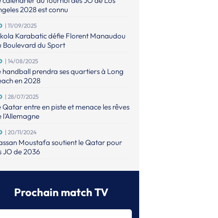
 calendrier du tournoi des JO de Los
geles 2028 est connu
O
| 11/09/2025
kola Karabatic défie Florent Manaudou
u Boulevard du Sport
O
| 14/08/2025
 handball prendra ses quartiers à Long
each en 2028
O
| 28/07/2025
 Qatar entre en piste et menace les rêves
 l'Allemagne
O
| 20/11/2024
ssan Moustafa soutient le Qatar pour
s JO de 2036
O
| 26/08/2024
 danois Emil Nielsen a vécu une tragédie
ndant les JO
Prochain match TV
O (M)
| 12/08/2024
e finale olympique de tous les records