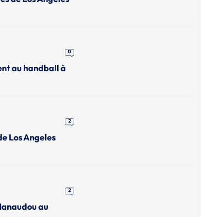
0
ent au handball à
2
de Los Angeles
2
 Manaudou au