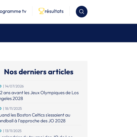
rogramme tv
résultats
Nos derniers articles
O
| 14/07/2026
2 ans avant les Jeux Olympiques de Los
ngeles 2028
O
| 18/11/2025
and les Boston Celtics s'essaient au
ndball à l’approche des JO 2028
O
| 13/11/2025