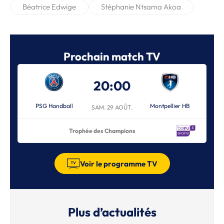
Béatrice Edwige
Stéphanie Ntsama Akoa
Prochain match TV
20:00
PSG Handball
Montpellier HB
SAM. 29 AOÛT.
Trophée des Champions
Voir le programme TV
Plus d’actualités