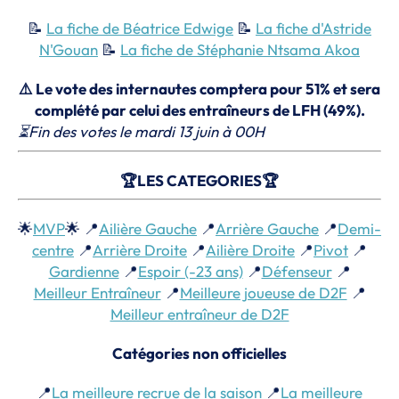
📝
La fiche de Béatrice Edwige
📝
La fiche d'Astride
N'Gouan
📝
La fiche de Stéphanie Ntsama Akoa
⚠️ Le vote des internautes comptera pour 51% et sera
complété par celui des entraîneurs de LFH (49%).
⏳Fin des votes le mardi 13 juin à 00H
🏆LES CATEGORIES🏆
🌟
MVP
🌟 📍
Ailière Gauche
📍
Arrière Gauche
📍
Demi-
centre
📍
Arrière Droite
📍
Ailière Droite
📍
Pivot
📍
Gardienne
📍
Espoir (-23 ans)
📍
Défenseur
📍
Meilleur Entraîneur
📍
Meilleure joueuse de D2F
📍
Meilleur entraîneur de D2F
Catégories non officielles
📍
La meilleure recrue de la saison
📍
La meilleure