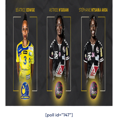
[poll id="147"]