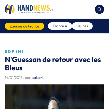
France A
Jeunes
Equipes de France
EDF (M)
N'Guessan de retour avec les
Bleus
14/01/2017
, par
Isakovic