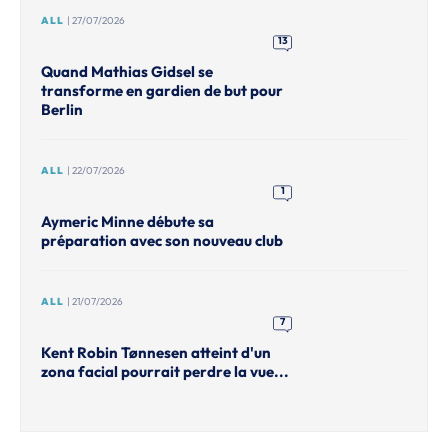
ALL
| 27/07/2026
13
Quand Mathias Gidsel se
transforme en gardien de but pour
Berlin
ALL
| 22/07/2026
1
Aymeric Minne débute sa
préparation avec son nouveau club
ALL
| 21/07/2026
7
Kent Robin Tønnesen atteint d'un
zona facial pourrait perdre la vue...