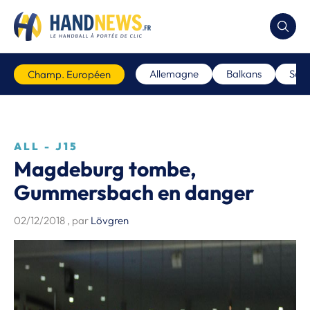
Allemagne
Balkans
Scan
Champ. Européen
ALL - J15
Magdeburg tombe,
Gummersbach en danger
02/12/2018
, par
Lövgren