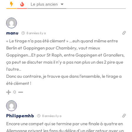
Le plus ancien
manu
8 années il y a
« Le tirage n’a pas été clément » …euh quand même entre
Berlin et Goppingen pour Chambéry, vaut mieux
Goppingen…Et pour St Raph, entre Goppingen et Granollers,
ça peut se discuter mais il n’y a pas non plus un des 2 pire que
l’autre..
Donc au contraire, je trouve que dans l’ensemble, le tirage a
été clément !
0
Philippemhb
8 années il y a
Encore une compet qui se termine par une finale à quatre en
Allemagne privant les fans du délice d'un aller retour avec un