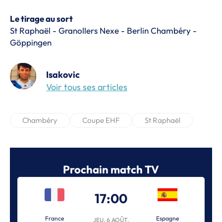
Le tirage au sort
St Raphaël - Granollers Nexe - Berlin Chambéry -
Göppingen
Isakovic
Voir tous ses articles
Chambéry
Coupe EHF
St Raphaël
Prochain match TV
17:00
France
Espagne
JEU. 6 AOÛT.