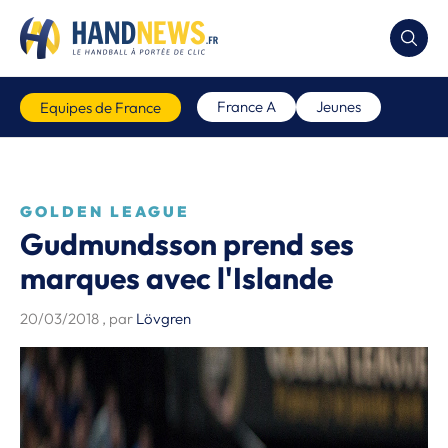
France A
Jeunes
Equipes de France
GOLDEN LEAGUE
Gudmundsson prend ses
marques avec l'Islande
20/03/2018
, par
Lövgren