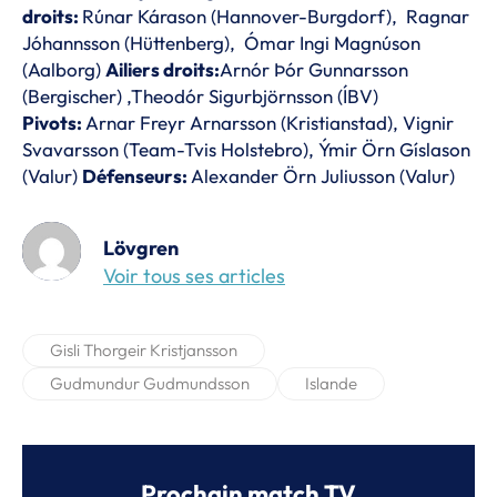
droits:
Rúnar Kárason (Hannover-Burgdorf), Ragnar
Jóhannsson (Hüttenberg), Ómar Ingi Magnúson
(Aalborg)
Ailiers droits:
Arnór Þór Gunnarsson
(Bergischer) ,Theodór Sigurbjörnsson (ÍBV)
Pivots:
Arnar Freyr Arnarsson (Kristianstad), Vignir
Svavarsson (Team-Tvis Holstebro), Ýmir Örn Gíslason
(Valur)
Défenseurs:
Alexander Örn Juliusson (Valur)
Lövgren
Voir tous ses articles
Gisli Thorgeir Kristjansson
Gudmundur Gudmundsson
Islande
Prochain match TV