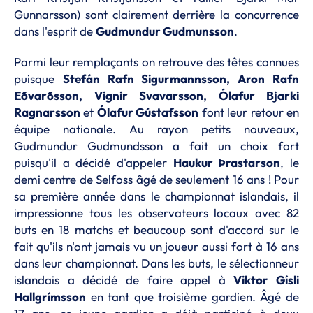
Gunnarsson) sont clairement derrière la concurrence
dans l'esprit de
Gudmundur Gudmunsson
.
Parmi leur remplaçants on retrouve des têtes connues
puisque
Stefán Rafn Sigurmannsson, Aron Rafn
Eðvarðsson, Vignir Svavarsson, Ólafur Bjarki
Ragnarsson
et
Ólafur Gústafsson
font leur retour en
équipe nationale. Au rayon petits nouveaux,
Gudmundur Gudmundsson a fait un choix fort
puisqu'il a décidé d'appeler
Haukur Þrastarson
, le
demi centre de Selfoss âgé de seulement 16 ans ! Pour
sa première année dans le championnat islandais, il
impressionne tous les observateurs locaux avec 82
buts en 18 matchs et beaucoup sont d'accord sur le
fait qu'ils n'ont jamais vu un joueur aussi fort à 16 ans
dans leur championnat. Dans les buts, le sélectionneur
islandais a décidé de faire appel à
Viktor Gísli
Hallgrímsson
en tant que troisième gardien. Âgé de