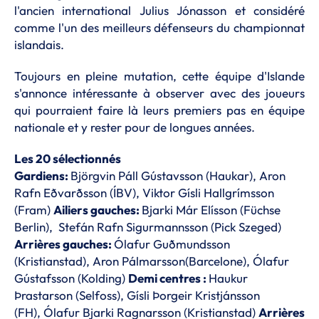
l'ancien international Julius Jónasson et considéré
comme l'un des meilleurs défenseurs du championnat
islandais.
Toujours en pleine mutation, cette équipe d'Islande
s'annonce intéressante à observer avec des joueurs
qui pourraient faire là leurs premiers pas en équipe
nationale et y rester pour de longues années.
Les 20 sélectionnés
Gardiens:
Björgvin Páll Gústavsson (Haukar), Aron
Rafn Eðvarðsson (ÍBV), Viktor Gísli Hallgrímsson
(Fram)
Ailiers gauches:
Bjarki Már Elísson (Füchse
Berlin), Stefán Rafn Sigurmannsson (Pick Szeged)
Arrières gauches:
Ólafur Guðmundsson
(Kristianstad), Aron Pálmarsson(Barcelone), Ólafur
Gústafsson (Kolding)
Demi centres :
Haukur
Þrastarson (Selfoss), Gísli Þorgeir Kristjánsson
(FH), Ólafur Bjarki Ragnarsson (Kristianstad)
Arrières