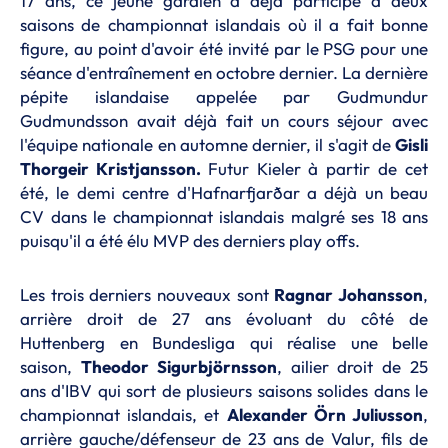
17 ans, ce jeune gardien a déjà participé à deux
saisons de championnat islandais où il a fait bonne
figure, au point d'avoir été invité par le PSG pour une
séance d'entraînement en octobre dernier. La dernière
pépite islandaise appelée par Gudmundur
Gudmundsson avait déjà fait un cours séjour avec
l'équipe nationale en automne dernier, il s'agit de
Gisli
Thorgeir Kristjansson.
Futur Kieler à partir de cet
été, le demi centre d'Hafnarfjarðar a déjà un beau
CV dans le championnat islandais malgré ses 18 ans
puisqu'il a été élu MVP des derniers play offs.
Les trois derniers nouveaux sont
Ragnar Johansson
,
arrière droit de 27 ans évoluant du côté de
Huttenberg en Bundesliga qui réalise une belle
saison,
Theodor Sigurbjörnsson
, ailier droit de 25
ans d'IBV qui sort de plusieurs saisons solides dans le
championnat islandais, et
Alexander Örn Juliusson
,
arrière gauche/défenseur de 23 ans de Valur, fils de