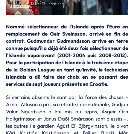
Nommé sélectionneur de l'Islande après l'Euro en
remplacement de Geir Sveinsson, arrivé en fin de
contrat, Gudmundur Gudmundsson arrive en terre
connue puisqu'il a déjà été deux fois sélectionneur de
l'Islande auparavant (2001-2004 puis 2008-2012).
Pour la participation de l'Islande à la troisième étape
de la Golden League en tant qu'invité, le technicien
islandais a dû faire des choix en se passant des
services de sept joueurs présents en Croatie.
Si certains absents le sont par la force des choses -
Arnor Atlason a pris sa retraite internationale, Gudjon
Valur Sigurdsson a été mis au repos, Ásgeir Örn
Hallgrímsson et Janus Daði Smárason sont blessés -,
les autres (le gardien Ágúst Elí Björgvinsson, le pivot
Kári Kristján Kristjánsson et l'ailier Bjarki Már