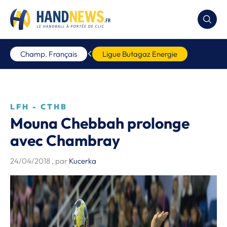
Champ. Français
Ligue Butagaz Energie
LFH - CTHB
Mouna Chebbah prolonge
avec Chambray
24/04/2018
, par
Kucerka