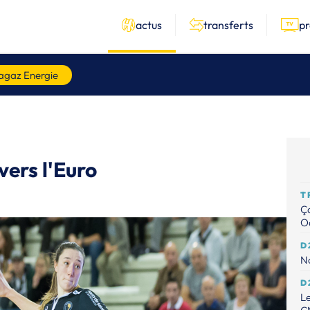
actus
transferts
p
agaz Energie
vers l'Euro
T
Ça
Od
D
No
D
Le