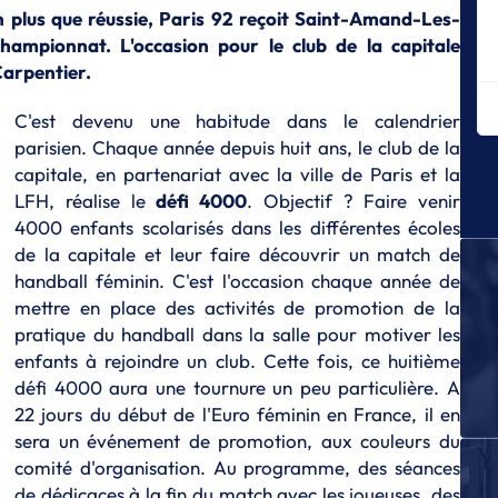
L
n plus que réussie, Paris 92 reçoit Saint-Amand-Les-
Le
hampionnat. L'occasion pour le club de la capitale
L
Carpentier.
La
ma
C'est devenu une habitude dans le calendrier
parisien. Chaque année depuis huit ans, le club de la
L
Me
capitale, en partenariat avec la ville de Paris et la
LFH, réalise le
défi 4000
. Objectif ? Faire venir
T
4000 enfants scolarisés dans les différentes écoles
L'
de la capitale et leur faire découvrir un match de
L
handball féminin. C'est l'occasion chaque année de
Le
mettre en place des activités de promotion de la
Tr
pratique du handball dans la salle pour motiver les
L
enfants à rejoindre un club. Cette fois, ce huitième
Co
défi 4000 aura une tournure un peu particulière. A
fa
22 jours du début de l'Euro féminin en France, il en
L
sera un événement de promotion, aux couleurs du
St
comité d'organisation. Au programme, des séances
m
de dédicaces à la fin du match avec les joueuses, des