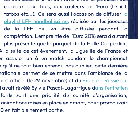
L
cadeaux pour tous, aux couleurs de l'Euro (t-shirt,
Sa
tatoos etc...). Ce sera aussi l'occasion de diffuser
la
c
playlist LFH handballissime,
réalisée par les joueuses
L
de la LFH qui va être diffusée pendant la
Br
compétition. L'empreinte de l'Euro 2018 sera d'autant
plus présente que le parquet de la Halle Carpentier,
L
Br
A la suite de cet événement, la Ligue Ile de France et
eu
our assister un à un match pendant le championnat
 qu'il ne faut bien entendu pas oublier, cette dernière
L
Po
nationale permet de se mettre dans l'ambiance de la
C
ent officiel (le 29 novembre) et du
France - Russie qui
avait révélé Sylvie Pascal-Lagarrigue d
ans l'entretien
nfants sont une priorité du comité d'organisation,
s animations mises en place en amont, pour promouvoir
0 en fait pleinement partie.