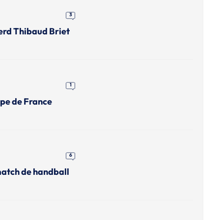
3
erd Thibaud Briet
1
upe de France
6
match de handball