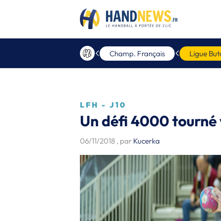
Champ. Français
Ligue But
LFH - J10
Un défi 4000 tourné 
06/11/2018
, par
Kucerka