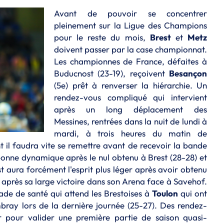
Avant de pouvoir se concentrer
pleinement sur la Ligue des Champions
pour le reste du mois,
Brest
et
Metz
doivent passer par la case championnat.
Les championnes de France, défaites à
Buducnost (23-19), reçoivent
Besançon
(5e) prêt à renverser la hiérarchie. Un
rendez-vous compliqué qui intervient
après un long déplacement des
Messines, rentrées dans la nuit de lundi à
mardi, à trois heures du matin de
il faudra vite se remettre avant de recevoir la bande
bonne dynamique après le nul obtenu à Brest (28-28) et
est aura forcément l'esprit plus léger après avoir obtenu
l, après sa large victoire dans son Arena face à Savehof.
de de santé qui attend les Brestoises à
Toulon
qui ont
ray lors de la dernière journée (25-27). Des rendez-
r pour valider une première partie de saison quasi-