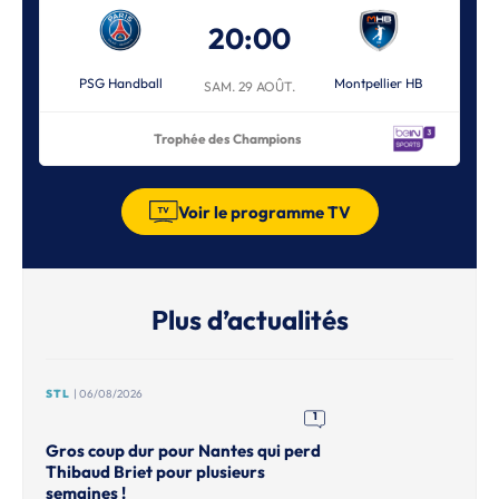
20:00
PSG Handball
Montpellier HB
SAM. 29 AOÛT.
Trophée des Champions
Voir le programme TV
Plus d’actualités
STL
| 06/08/2026
1
Gros coup dur pour Nantes qui perd
Thibaud Briet pour plusieurs
semaines !