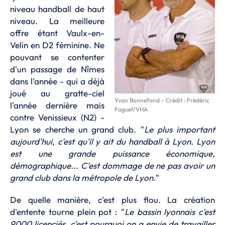
niveau handball de haut
niveau. La meilleure
offre étant Vaulx-en-
Velin en D2 féminine. Ne
pouvant se contenter
d'un passage de Nîmes
dans l'année - qui a déjà
joué au gratte-ciel
Yvan Bonnefond - Crédit : Frédéric
l'année dernière mais
Faguet/VHA
contre Venissieux (N2) -
Lyon se cherche un grand club. "
Le plus important
aujourd'hui, c'est qu'il y ait du handball à Lyon. Lyon
est une grande puissance économique,
démographique... C'est dommage de ne pas avoir un
grand club dans la métropole de Lyon.
"
De quelle manière, c'est plus flou. La création
d'entente tourne plein pot : "
Le bassin lyonnais c'est
9000 licenciés, c'est pourquoi on a envie de travailler