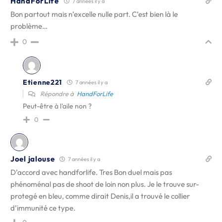
HandForLife
7 années il y a
Bon partout mais n’excelle nulle part. C’est bien là le
problème…
0
Etienne221
7 années il y a
Répondre à
HandForLife
Peut-être à l'aile non ?
0
Joel jalouse
7 années il y a
D’accord avec handforlife. Tres Bon duel mais pas
phénoménal pas de shoot de loin non plus. Je le trouve sur-
protegé en bleu, comme dirait Denis,il a trouvé le collier
d’immunité ce type.