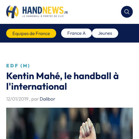
France A
Jeunes
Equipes de France
EDF (M)
Kentin Mahé, le handball à
l'international
12/01/2019
, par
Dalibor