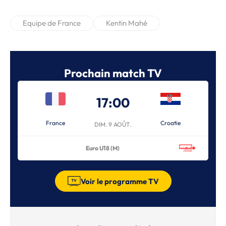
Equipe de France
Kentin Mahé
Prochain match TV
17:00
France
Croatie
DIM. 9 AOÛT.
Euro U18 (M)
Voir le programme TV