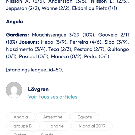
Nilsson A. (3/5), Andersson (3/5), Nilsson L. (2/5),
Jeppsson (2/2), Wanne (2/2), Ekdahl du Rietz (1/1)
Angola
Gardiens:
Muachissengue 3/29 (10%), Gouveia 2/11
(18%)
Joueurs:
Hebo (5/9), Ferreira (4/6), Sibo (3/9),
Nascimento (3/4), Teca (2/3), Pestana (2/7), Quitongo
(0/1), Pascoal (0/1), Maneco (0/2), Pedro (0/1)
[standings league_id=50]
Lövgren
Voir tous ses articles
Angola
Argentine
Egypte
groupe D
Hongrie
Mondial 2019
Qatar
Suède