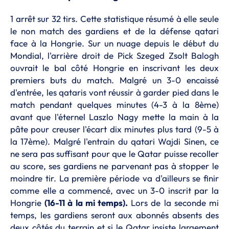
1 arrêt sur 32 tirs. Cette statistique résumé à elle seule
le non match des gardiens et de la défense qatari
face à la Hongrie. Sur un nuage depuis le début du
Mondial, l'arrière droit de Pick Szeged Zsolt Balogh
ouvrait le bal côté Hongrie en inscrivant les deux
premiers buts du match. Malgré un 3-0 encaissé
d'entrée, les qataris vont réussir à garder pied dans le
match pendant quelques minutes (4-3 à la 8ème)
avant que l'éternel Laszlo Nagy mette la main à la
pâte pour creuser l'écart dix minutes plus tard (9-5 à
la 17ème). Malgré l'entrain du qatari Wajdi Sinen, ce
ne sera pas suffisant pour que le Qatar puisse recoller
au score, ses gardiens ne parvenant pas à stopper le
moindre tir. La première période va d'ailleurs se finir
comme elle a commencé, avec un 3-0 inscrit par la
Hongrie
(16-11 à la mi temps).
Lors de la seconde mi
temps, les gardiens seront aux abonnés absents des
deux côtés du terrain et si le Qatar insiste largement