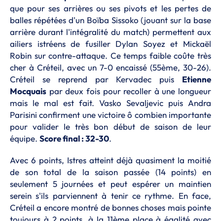
que pour ses arrières ou ses pivots et les pertes de
balles répétées d'un Boïba Sissoko (jouant sur la base
arrière durant l'intégralité du match) permettent aux
ailiers istréens de fusiller Dylan Soyez et Mickaël
Robin sur contre-attaque. Ce temps faible coûte très
cher à Créteil, avec un 7-0 encaissé (55ème, 30-26).
Créteil se reprend par Kervadec puis
Etienne
Mocquais
par deux fois pour recoller à une longueur
mais le mal est fait. Vasko Sevaljevic puis Andra
Parisini confirment une victoire ô combien importante
pour valider le très bon début de saison de leur
équipe.
Score final : 32-30
.
Avec 6 points, Istres atteint déjà quasiment la moitié
de son total de la saison passée (14 points) en
seulement 5 journées et peut espérer un maintien
serein s'ils parviennent à tenir ce rythme. En face,
Créteil a encore montré de bonnes choses mais pointe
toujours à 2 points, à la 11ème place à égalité avec