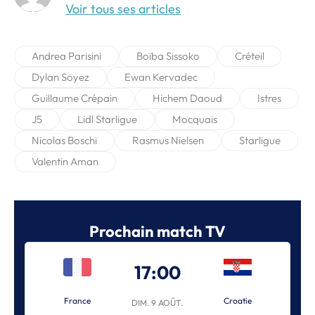
Voir tous ses articles
Andrea Parisini
Boïba Sissoko
Créteil
Dylan Soyez
Ewan Kervadec
Guillaume Crépain
Hichem Daoud
Istres
J5
Lidl Starligue
Mocquais
Nicolas Boschi
Rasmus Nielsen
Starligue
Valentin Aman
Prochain match TV
17:00
France
Croatie
DIM. 9 AOÛT.