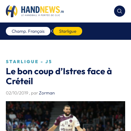
Champ. Français
Starligue
STARLIGUE - J5
Le bon coup d’Istres face à
Créteil
02/10/2019
, par
Zorman