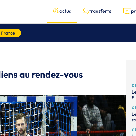
actus
transferts
p
 France
iliens au rendez-vous
C
Le
Fr
C
Le
sa
C