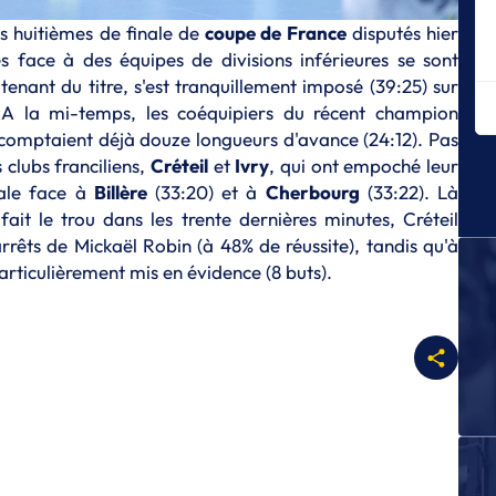
C
rs huitièmes de finale de
coupe de France
disputés hier
La
gés face à des équipes de divisions inférieures se sont
fi
 tenant du titre, s'est tranquillement imposé (39:25) sur
C
 A la mi-temps, les coéquipiers du récent champion
L
comptaient déjà douze longueurs d'avance (24:12). Pas
B
 clubs franciliens,
Créteil
et
Ivry
, qui ont empoché leur
C
nale face à
Billère
(33:20) et à
Cherbourg
(33:22). Là
Me
 fait le trou dans les trente dernières minutes, Créteil
rêts de Mickaël Robin (à 48% de réussite), tandis qu'à
C
particulièrement mis en évidence (8 buts).
De
Fr
C
Le
C
Br
pr
C
Le