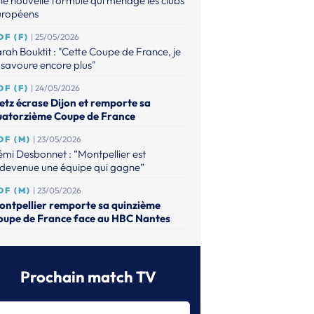
e nouvelle formule qui ménage les clubs
uropéens
DF (F)
| 25/05/2026
rah Bouktit : "Cette Coupe de France, je
 savoure encore plus"
DF (F)
| 24/05/2026
etz écrase Dijon et remporte sa
uatorzième Coupe de France
DF (M)
| 23/05/2026
mi Desbonnet : “Montpellier est
edevenue une équipe qui gagne”
DF (M)
| 23/05/2026
ontpellier remporte sa quinzième
oupe de France face au HBC Nantes
DF (M)
| 15/04/2026
ntes dompte Nîmes et file à Bercy
Prochain match TV
DF (M)
| 15/04/2026
ntpellier domine Paris et ira défendre
n titre face au HBC Nantes