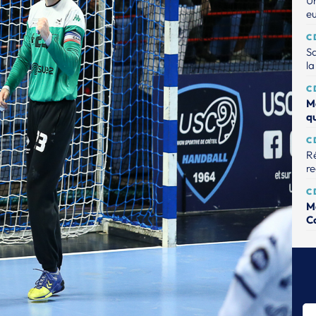
Un
e
C
Sa
la
C
M
q
C
Ré
r
C
M
C
C
Na
C
Mo
so