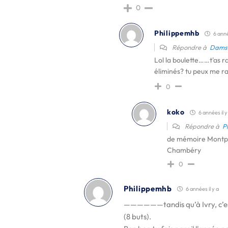
0
Philippemhb
6 année
Répondre à
Dams
Lol la boulette……t'as ra
éliminés? tu peux me
0
koko
6 années il y
Répondre à
P
de mémoire Montpell
Chambéry
0
Philippemhb
6 années il y a
——————tandis qu’à Ivry, c’est 
(8 buts).