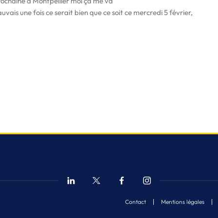
prochaine à Montpellier moi ça me va
uvais une fois ce serait bien que ce soit ce mercredi 5 février,
Contact
Mentions légales