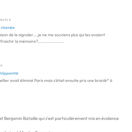
s il y a
 chambe
ison de le signaler….je ne me souviens plus qui les avaient
 rafraichir la mémoire?……………………
 a
hilippemhb
ier avait éliminé Paris mais s’était ensuite pris une branlé* à
Benjamin Bataille qui s’est particulièrement mis en évidence