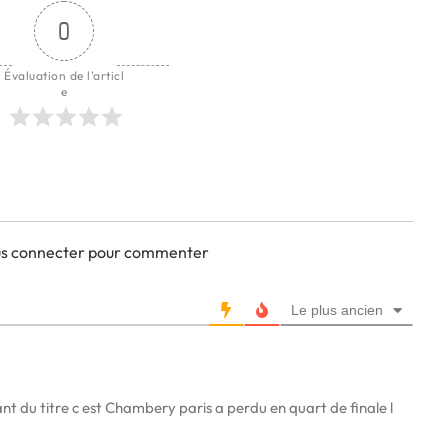
0
Évaluation de l'articl
e
ous connecter pour commenter
Le plus ancien
ant du titre c est Chambery paris a perdu en quart de finale l