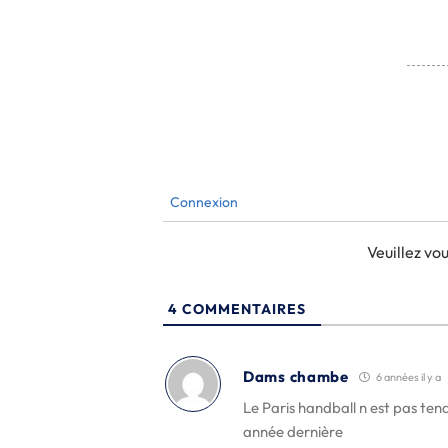
Connexion
Veuillez v
4
COMMENTAIRES
Dams chambe
6 années il y a
Le Paris handball n est pas ten
année dernière