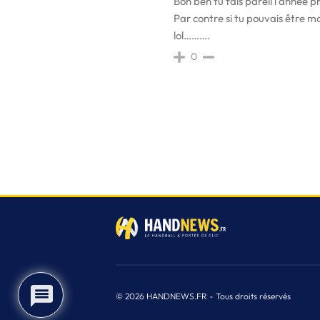
Bon ben tu fais pareil l'année 
Par contre si tu pouvais être ma
lol……….
0
4
© 2026 HANDNEWS.FR - Tous droits réservés