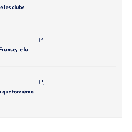
 les clubs
0
rance, je la
2
sa quatorzième