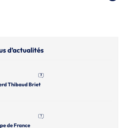
us d’actualités
3
erd Thibaud Briet
1
upe de France