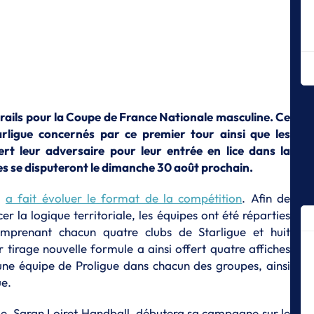
C
La
fi
C
L
B
 rails pour la Coupe de France Nationale masculine. Ce
C
Starligue concernés par ce premier tour ainsi que les
Me
rt leur adversaire pour leur entrée en lice dans la
C
s se disputeront le dimanche 30 août prochain.
De
Fr
B
a fait évoluer le format de la compétition
. Afin de
C
er la logique territoriale, les équipes ont été réparties
Le
prenant chacun quatre clubs de Starligue et huit
C
 tirage nouvelle formule a ainsi offert quatre affiches
Br
une équipe de Proligue dans chacun des groupes, ainsi
pr
ue.
C
Le
ue, Saran Loiret Handball, débutera sa campagne sur le