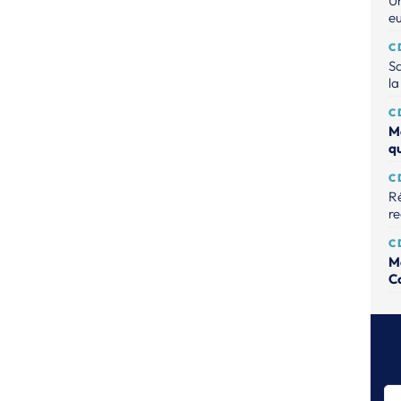
Un
e
C
Sa
la
C
M
q
C
Ré
r
C
M
C
C
Na
C
Mo
so