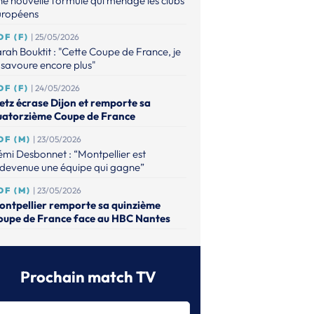
e nouvelle formule qui ménage les clubs
uropéens
DF (F)
| 25/05/2026
rah Bouktit : "Cette Coupe de France, je
 savoure encore plus"
DF (F)
| 24/05/2026
etz écrase Dijon et remporte sa
uatorzième Coupe de France
DF (M)
| 23/05/2026
mi Desbonnet : “Montpellier est
edevenue une équipe qui gagne”
DF (M)
| 23/05/2026
ontpellier remporte sa quinzième
oupe de France face au HBC Nantes
DF (M)
| 15/04/2026
ntes dompte Nîmes et file à Bercy
Prochain match TV
DF (M)
| 15/04/2026
ntpellier domine Paris et ira défendre
n titre face au HBC Nantes