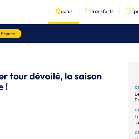
actus
transferts
p
 France
er tour dévoilé, la saison
 !
C
Le
Fr
C
Le
sa
C