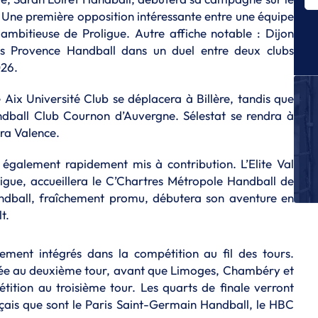
r
 Une première opposition intéressante entre une équipe
 ambitieuse de Proligue. Autre affiche notable : Dijon
C
res Provence Handball dans un duel entre deux clubs
Pa
d
026.
C
Aix Université Club se déplacera à Billère, tandis que
Mo
dball Club Cournon d’Auvergne. Sélestat se rendra à
Nî
ca
ra Valence.
C
 également rapidement mis à contribution. L’Elite Val
Me
igue, accueillera le C’Chartres Métropole Handball de
Be
fi
ndball, fraîchement promu, débutera son aventure en
t.
C
Le
d
ivement intégrés dans la compétition au fil des tours.
trée au deuxième tour, avant que Limoges, Chambéry et
tition au troisième tour. Les quarts de finale verront
ançais que sont le Paris Saint-Germain Handball, le HBC