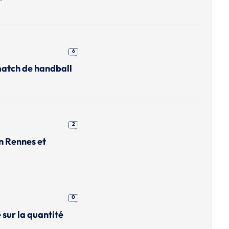
6
match de handball
2
n Rennes et
0
 sur la quantité