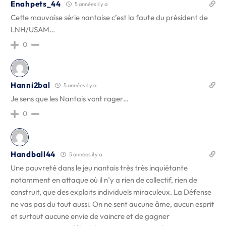
Enahpets_44
5 années il y a
Cette mauvaise série nantaise c’est la faute du président de
LNH/USAM…
0
Hanni2bal
5 années il y a
Je sens que les Nantais vont rager…
0
Handball44
5 années il y a
Une pauvreté dans le jeu nantais très très inquiétante
notamment en attaque où il n’y a rien de collectif, rien de
construit, que des exploits individuels miraculeux. La Défense
ne vas pas du tout aussi. On ne sent aucune âme, aucun esprit
et surtout aucune envie de vaincre et de gagner