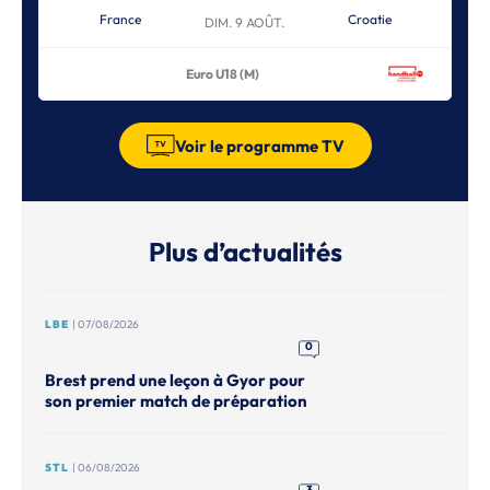
France
Croatie
DIM. 9 AOÛT.
Euro U18 (M)
Voir le programme TV
Plus d’actualités
LBE
| 07/08/2026
0
Brest prend une leçon à Gyor pour
son premier match de préparation
STL
| 06/08/2026
3