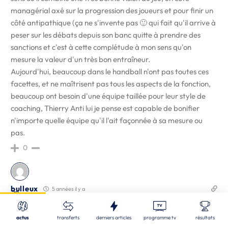
managérial axé sur la progression des joueurs et pour finir un
côté antipathique (ça ne s'invente pas 🙂 qui fait qu'il arrive à
peser sur les débats depuis son banc quitte à prendre des
sanctions et c'est à cette complétude à mon sens qu'on
mesure la valeur d'un très bon entraîneur.
Aujourd'hui, beaucoup dans le handball n'ont pas toutes ces
facettes, et ne maîtrisent pas tous les aspects de la fonction,
beaucoup ont besoin d'une équipe taillée pour leur style de
coaching, Thierry Anti lui je pense est capable de bonifier
n'importe quelle équipe qu'il l'ait façonnée à sa mesure ou
pas.
0
bulleux
5 années il y a
Fermer
39
Nos derniers articles
J'espère que tous les présidentes et présidents de club vont
Recherche
enfin se rendre compte du rôle essentiel d'un entraineur
actus
transferts
derniers articles
programme tv
résultats
LBE
| 07/08/2026
compétent…A Aix comme ailleurs on a mis un peu de temps à