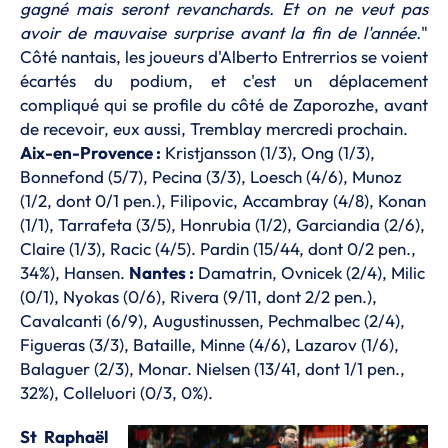
gagné mais seront revanchards. Et on ne veut pas
avoir de mauvaise surprise avant la fin de l'année.
"
Côté nantais, les joueurs d'Alberto Entrerrios se voient
écartés du podium, et c'est un déplacement
compliqué qui se profile du côté de Zaporozhe, avant
de recevoir, eux aussi, Tremblay mercredi prochain.
Aix-en-Provence :
Kristjansson (1/3), Ong (1/3),
Bonnefond (5/7), Pecina (3/3), Loesch (4/6), Munoz
(1/2, dont 0/1 pen.), Filipovic, Accambray (4/8), Konan
(1/1), Tarrafeta (3/5), Honrubia (1/2), Garciandia (2/6),
Claire (1/3), Racic (4/5). Pardin (15/44, dont 0/2 pen.,
34%), Hansen.
Nantes :
Damatrin, Ovnicek (2/4), Milic
(0/1), Nyokas (0/6), Rivera (9/11, dont 2/2 pen.),
Cavalcanti (6/9), Augustinussen, Pechmalbec (2/4),
Figueras (3/3), Bataille, Minne (4/6), Lazarov (1/6),
Balaguer (2/3), Monar. Nielsen (13/41, dont 1/1 pen.,
32%), Colleluori (0/3, 0%).
St Raphaël