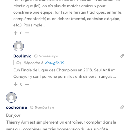
Martinique (lol), on n'a plus de matchs amicaux pour
construire une équipe, tant sur le terrain (tactiques, entente,
complémentarité) qu'en dehors (mental, cohésion d'équipe,
etc.). Pas simple…
0
Boulimic
5 années il y a
Répondre à
drauglin09
Euh Finale de Ligue des Champions en 2018. Seul Anti et
Canayer y sont parvenu parmi les entraineurs français …
0
cochonne
5 années il y a
Bonjour
Thierry Anti est simplement un entraîneur complet dans le
sens ou il combine une très bonne vision du jeu, un côté