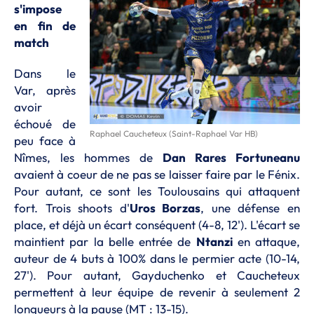
s'impose
en fin de
match
Dans le
Var, après
avoir
échoué de
Raphael Caucheteux (Saint-Raphael Var HB)
peu face à
Nîmes, les hommes de
Dan Rares Fortuneanu
avaient à coeur de ne pas se laisser faire par le Fénix.
Pour autant, ce sont les Toulousains qui attaquent
fort. Trois shoots d'
Uros Borzas
, une défense en
place, et déjà un écart conséquent (4-8, 12'). L'écart se
maintient par la belle entrée de
Ntanzi
en attaque,
auteur de 4 buts à 100% dans le permier acte (10-14,
27'). Pour autant, Gayduchenko et Caucheteux
permettent à leur équipe de revenir à seulement 2
longueurs à la pause (MT : 13-15).