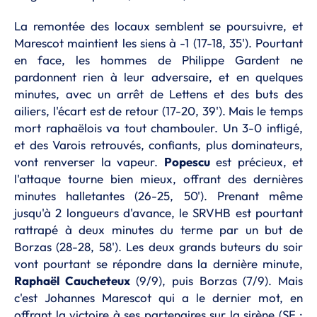
La remontée des locaux semblent se poursuivre, et
Marescot maintient les siens à -1 (17-18, 35'). Pourtant
en face, les hommes de Philippe Gardent ne
pardonnent rien à leur adversaire, et en quelques
minutes, avec un arrêt de Lettens et des buts des
ailiers, l'écart est de retour (17-20, 39'). Mais le temps
mort raphaëlois va tout chambouler. Un 3-0 infligé,
et des Varois retrouvés, confiants, plus dominateurs,
vont renverser la vapeur.
Popescu
est précieux, et
l'attaque tourne bien mieux, offrant des dernières
minutes halletantes (26-25, 50'). Prenant même
jusqu'à 2 longueurs d'avance, le SRVHB est pourtant
rattrapé à deux minutes du terme par un but de
Borzas (28-28, 58'). Les deux grands buteurs du soir
vont pourtant se répondre dans la dernière minute,
Raphaël Caucheteux
(9/9), puis Borzas (7/9). Mais
c'est Johannes Marescot qui a le dernier mot, en
offrant la victoire à ses partenaires sur la sirène (SF :