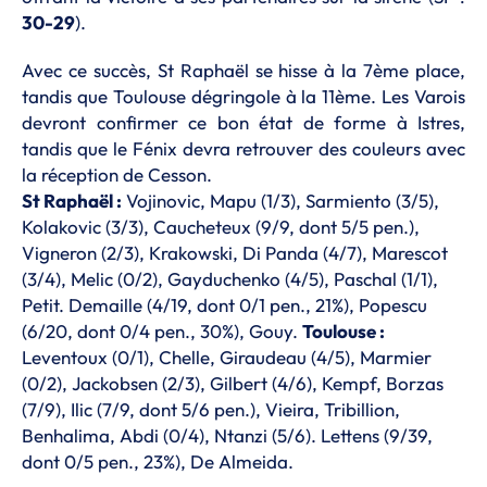
30-29
).
Avec ce succès, St Raphaël se hisse à la 7ème place,
tandis que Toulouse dégringole à la 11ème. Les Varois
devront confirmer ce bon état de forme à Istres,
tandis que le Fénix devra retrouver des couleurs avec
la réception de Cesson.
St Raphaël :
Vojinovic, Mapu (1/3), Sarmiento (3/5),
Kolakovic (3/3), Caucheteux (9/9, dont 5/5 pen.),
Vigneron (2/3), Krakowski, Di Panda (4/7), Marescot
(3/4), Melic (0/2), Gayduchenko (4/5), Paschal (1/1),
Petit. Demaille (4/19, dont 0/1 pen., 21%), Popescu
(6/20, dont 0/4 pen., 30%), Gouy.
Toulouse :
Leventoux (0/1), Chelle, Giraudeau (4/5), Marmier
(0/2), Jackobsen (2/3), Gilbert (4/6), Kempf, Borzas
(7/9), Ilic (7/9, dont 5/6 pen.), Vieira, Tribillion,
Benhalima, Abdi (0/4), Ntanzi (5/6). Lettens (9/39,
dont 0/5 pen., 23%), De Almeida.