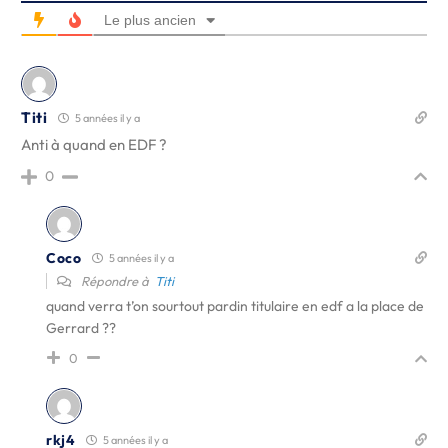
Le plus ancien
Titi
5 années il y a
Anti à quand en EDF ?
0
Coco
5 années il y a
Répondre à
Titi
quand verra t’on sourtout pardin titulaire en edf a la place de
Gerrard ??
0
rkj4
5 années il y a