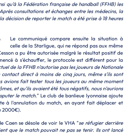
insi qu’à la Fédération française de handball (FFHB) les
 Après consultations et échanges entre les médecins, la
 la décision de reporter le match a été prise à 18 heures
Le communiqué compare ensuite la situation à
k
celle de la Starligue, qui ne répond pas aux même
 Cesson a pu être autorisée malgré le résultat positif de
ncé à s'échauffer, le protocole est différent pour la
ctuel de la FFHB n’autorise pas les joueurs de Nationale
n contact direct à moins de cinq jours, même s’ils sont
us avions fait tester tous les joueurs au même moment
mes, et qu’ils avaient été tous négatifs, nous n’aurions
sputer le match.
" Le club de banlieue lyonnaise ajoute
ite à l'annulation du match, en ayant fait déplacer et
de 2000€).
 de Caen se désole de voir le VHA "
se réfugier derrière
ent que le match pouvait ne pas se tenir. Ils ont lancé