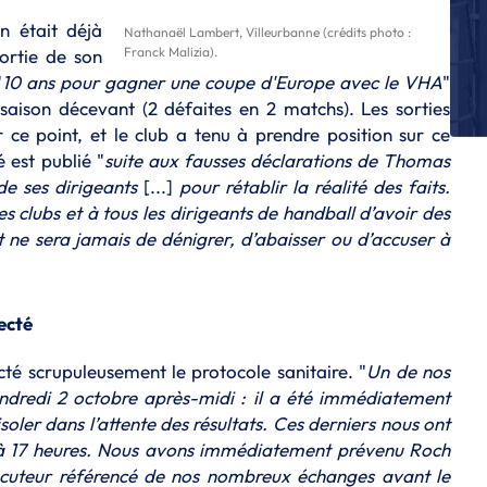
L'
n était déjà
Nathanaël Lambert, Villeurbanne (crédits photo :
Su
Franck Malizia).
sortie de son
N
"
10 ans pour gagner une coupe d'Europe avec le VHA
"
Ve
saison décevant (2 défaites en 2 matchs). Les sorties
ce point, et le club a tenu à prendre position sur ce
C
Pr
 est publié "
suite aux fausses déclarations de Thomas
Fé
de ses dirigeants
[...]
pour rétablir la réalité des faits.
s clubs et à tous les dirigeants de handball d’avoir des
N
No
 ne sera jamais de dénigrer, d’abaisser ou d’accuser à
da
N
Ga
ecté
Go
cté scrupuleusement le protocole sanitaire. "
Un de nos
dredi 2 octobre après-midi : il a été immédiatement
soler dans l’attente des résultats. Ces derniers nous ont
à 17 heures. Nous avons immédiatement prévenu Roch
ocuteur référencé de nos nombreux échanges avant le