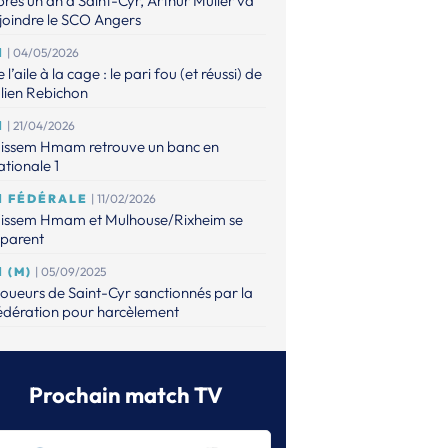
rès un an à Saint-Cyr, Arthur Muller va
joindre le SCO Angers
1
| 04/05/2026
 l’aile à la cage : le pari fou (et réussi) de
lien Rebichon
1
| 21/04/2026
issem Hmam retrouve un banc en
tionale 1
1 FÉDÉRALE
| 11/02/2026
issem Hmam et Mulhouse/Rixheim se
éparent
1 (M)
| 05/09/2025
joueurs de Saint-Cyr sanctionnés par la
édération pour harcèlement
1 FÉDÉRALE/N1
| 07/08/2025
i monte, qui descend ? Découvrez les
ules de N1
Prochain match TV
1 FÉDÉRALE
| 06/08/2025
up de tonnerre avec la rétrogradation