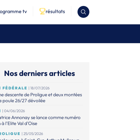
rogramme tv
résultats
Nos derniers articles
1 FÉDÉRALE
| 18/07/2026
e descente de Proligue et deux montées
la poule 26/27 dévoilée
1
| 04/06/2026
atrice Annonay se lance comme numéro
 à l’Elite Val d’Oise
ROLIGUE
| 25/05/2026