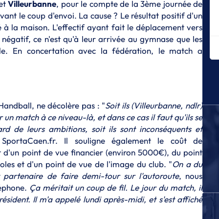
et
Villeurbanne
, pour le compte de la 3ème journée de
d
vant le coup d'envoi. La cause ? Le résultat positif d'un
P
é à la maison. L'effectif ayant fait le déplacement vers
L'
 négatif, ce n'est qu'à leur arrivée au gymnase que les
Pr
le. En concertation avec la fédération, le match a
N
Sa
ta
N
Ig
Handball, ne décolère pas : "
Soit ils (Villeurbanne, ndlr)
 un match à ce niveau-là, et dans ce cas il faut qu'ils se
N
rd de leurs ambitions, soit ils sont inconséquents et
Sa
 SportaCaen.fr. Il souligne également le coût de
P
it d'un point de vue financier (environ 5000€), du point
Sa
les et d'un point de vue de l'image du club. "
On a du
m
t partenaire de faire demi-tour sur l'autoroute
, nous
N
léphone.
Ça méritait un coup de fil. Le jour du match, il
N
ésident. Il m'a appelé lundi après-midi, et s'est affiché
ac
N