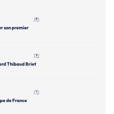
0
ur son premier
3
erd Thibaud Briet
1
upe de France