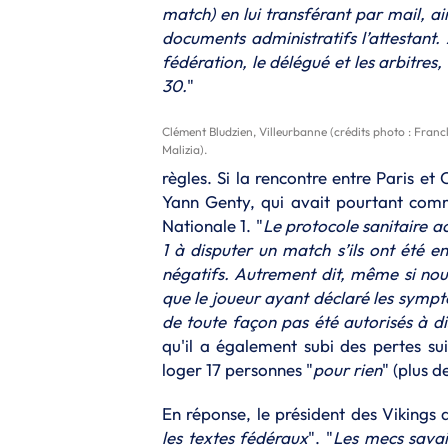
match) en lui transférant par mail, a
documents administratifs l’attestant.
fédération, le délégué et les arbitres,
30.
"
Clément Bludzien, Villeurbanne (crédits photo : Franc
Malizia).
règles. Si la rencontre entre Paris et
Yann Genty, qui avait pourtant comme
Nationale 1. "
Le protocole sanitaire a
1 à disputer un match s’ils ont été e
négatifs. Autrement dit, même si no
que le joueur ayant déclaré les symptô
de toute façon pas été autorisés à di
qu'il a également subi des pertes su
loger 17 personnes "
pour rien
" (plus 
En réponse, le président des Vikings
les textes
fédéraux
". "
Les mecs savai