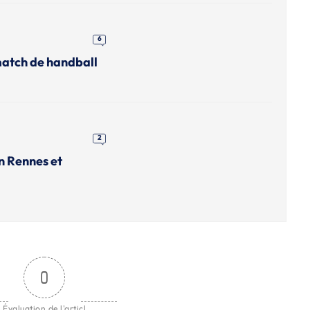
6
match de handball
2
n Rennes et
0
Évaluation de l'articl