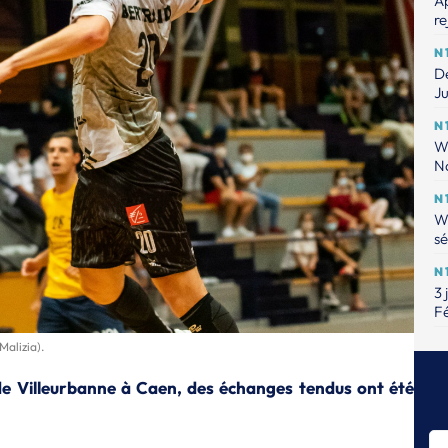
Ap
re
N
De
Ju
N
W
Na
N
W
s
N
3 
F
N
Malizia).
Qu
po
n de Villeurbanne à Caen, des échanges tendus ont été
N
Co