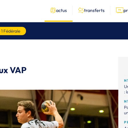
actus
transferts
p
 1 Fédérale
eux VAP
N
Un
: 
N
P
un
P