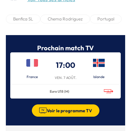
Benfica SL
Chema Rodriguez
Portugal
Prochain match TV
17:00
France
Islande
VEN. 7 AOÛT.
Euro U18 (M)
Voir le programme TV