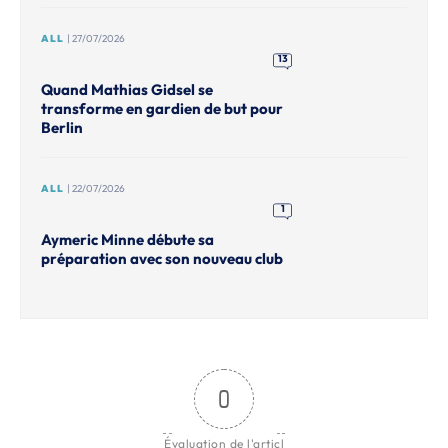
ALL
| 27/07/2026
13
Quand Mathias Gidsel se
transforme en gardien de but pour
Berlin
ALL
| 22/07/2026
1
Aymeric Minne débute sa
préparation avec son nouveau club
0
Évaluation de l'articl