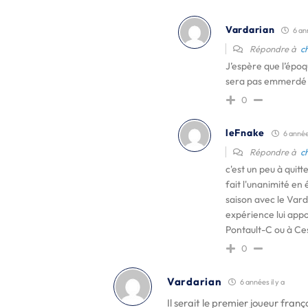
Vardarian
6 ann
Répondre à
c
J’espère que l’époq
sera pas emmerdé 
0
leFnake
6 années
Répondre à
c
c'est un peu à quit
fait l'unanimité en 
saison avec le Vard
expérience lui app
Pontault-C ou à Ce
0
Vardarian
6 années il y a
Il serait le premier joueur fran