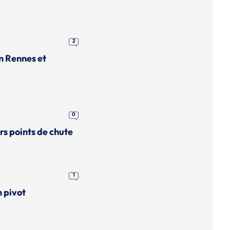
2
n Rennes et
0
rs points de chute
1
n pivot