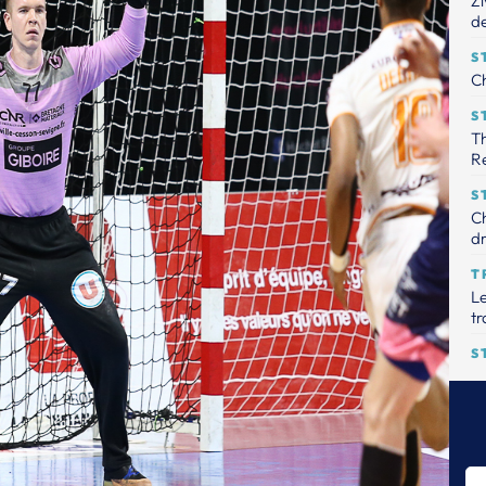
Zi
de
S
Ch
S
Th
R
S
Ch
dr
T
Le
tr
S
Th
pr
ha
S
Gu