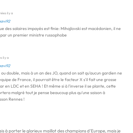
ées il y a
havi92
ue des salaires impayés est finie: Mihajlovski est macédonien, il ne
par un premier ministre russophobe
 il y a
havi92
te ou double, mais à un an des JO, quand on sait qu'aucun gardien ne
équipe de France, il pourrait être le facteur X s'il fait une grosse
ar en LDC et en SEHA ! Et même si à l'inverse il se plante, cette
ortera malgré tout je pense beaucoup plus qu'une saison à
sson Rennes !
çais à porter le glorieux maillot des champions d’Europe, mais je