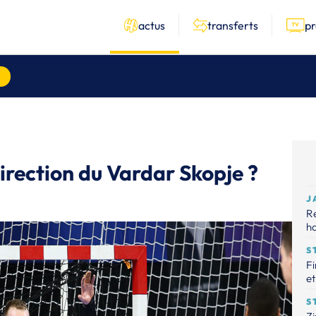
actus
transferts
p
irection du Vardar Skopje ?
J
R
ha
S
Fi
et
S