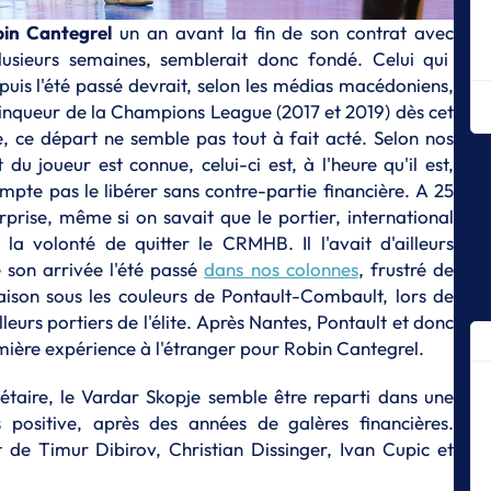
po
in Cantegrel
un an avant la fin de son contrat avec
C
lusieurs semaines, semblerait donc fondé. Celui qui
S
epuis l'été passé devrait, selon les médias macédoniens,
Ch
inqueur de la Champions League (2017 et 2019) dès cet
l'
, ce départ ne semble pas tout à fait acté. Selon nos
S
du joueur est connue, celui-ci est, à l'heure qu'il est,
D
ompte pas le libérer sans contre-partie financière. A 25
p
urprise, même si on savait que le portier, international
S
la volonté de quitter le CRMHB. Il l'avait d'ailleurs
Le
son arrivée l'été passé
dans nos colonnes
, frustré de
St
aison sous les couleurs de Pontault-Combault, lors de
S
lleurs portiers de l'élite. Après Nantes, Pontault et donc
Ma
emière expérience à l'étranger pour Robin Cantegrel.
l’
cl
étaire, le Vardar Skopje semble être reparti dans une
S
positive, après des années de galères financières.
Dy
 de Timur Dibirov, Christian Dissinger, Ivan Cupic et
S
St