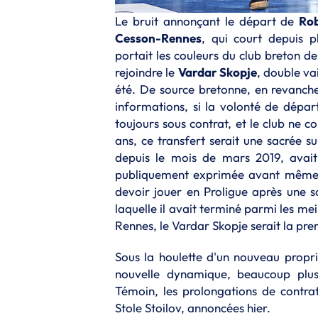
Le bruit annonçant le départ de
Rob
Cesson-Rennes
, qui court depuis p
portait les couleurs du club breton d
rejoindre le
Vardar Skopje
, double va
été. De source bretonne, en revanche
informations, si la volonté de départ 
toujours sous contrat, et le club ne c
ans, ce transfert serait une sacrée s
depuis le mois de mars 2019, avait 
publiquement exprimée avant même 
devoir jouer en Proligue après une s
laquelle il avait terminé parmi les mei
Rennes, le Vardar Skopje serait la pr
Sous la houlette d'un nouveau propri
nouvelle dynamique, beaucoup plus 
Témoin, les prolongations de contrat
Stole Stoilov, annoncées hier.