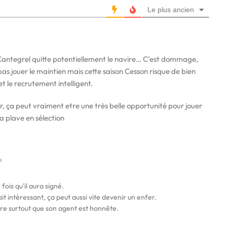
Le plus ancien
Cantegrel quitte potentiellement le navire… C’est dommage,
pas jouer le maintien mais cette saison Cesson risque de bien
 et le recrutement intelligent.
dar, ça peut vraiment etre une très belle opportunité pour jouer
a plave en sélection
a
 fois qu'il aura signé.
it intéressant, ça peut aussi vite devenir un enfer.
ère surtout que son agent est honnête.