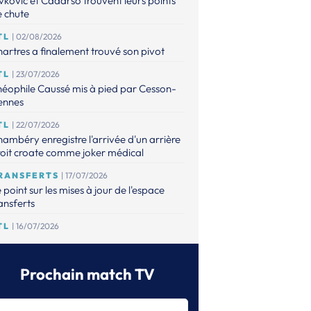
vkovic et Cadarso trouvent leurs points
 chute
TL
| 02/08/2026
artres a finalement trouvé son pivot
TL
| 23/07/2026
éophile Caussé mis à pied par Cesson-
ennes
TL
| 22/07/2026
ambéry enregistre l'arrivée d'un arrière
oit croate comme joker médical
RANSFERTS
| 17/07/2026
 point sur les mises à jour de l'espace
ansferts
TL
| 16/07/2026
éophile Caussé placé en détention
ovisoire pour des faits de violences
bituelles et viol sur sa compagne
Prochain match TV
TL
| 16/07/2026
ilherme Borges rejoint le FC Porto et ne