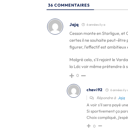
36
COMMENTAIRES
Jajq
6 années il y a
Cesson monte en Starligue, et 
certes il ne souhaite peut-être 
figurer, l’effectif est ambitieux
Malgré cela, s’il rejoint le Var
la Ldc voir même prétendre à s
0
chavi92
6 années il y 
Répondre à
Jajq
A voir s'il sera payé une
Si sportivement ça para
Choix compliqué, j'esp
0