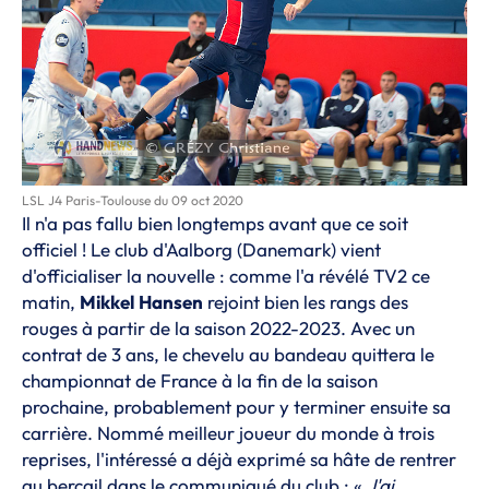
LSL J4 Paris-Toulouse du 09 oct 2020
Il n'a pas fallu bien longtemps avant que ce soit
officiel ! Le club d'Aalborg (Danemark) vient
d'officialiser la nouvelle :
comme l'a révélé TV2 ce
matin
,
Mikkel
Hansen
rejoint bien les rangs des
rouges à partir de la saison 2022-2023. Avec un
contrat de 3 ans, le chevelu au bandeau quittera le
championnat de France à la fin de la saison
prochaine, probablement pour y terminer ensuite sa
carrière. Nommé meilleur joueur du monde à trois
reprises, l'intéressé a déjà exprimé sa hâte de rentrer
au bercail dans le communiqué du club : «
J'ai