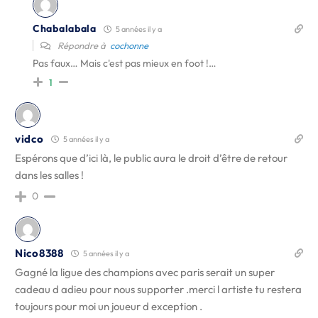
Chabalabala
5 années il y a
Répondre à
cochonne
Pas faux… Mais c'est pas mieux en foot !…
1
vidco
5 années il y a
Espérons que d’ici là, le public aura le droit d’être de retour
dans les salles !
0
Nico8388
5 années il y a
Gagné la ligue des champions avec paris serait un super
cadeau d adieu pour nous supporter .merci l artiste tu restera
toujours pour moi un joueur d exception .