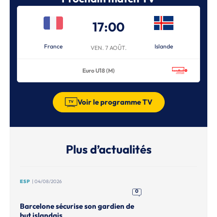
17:00
France
Islande
VEN. 7 AOÛT.
Euro U18 (M)
Voir le programme TV
Plus d’actualités
ESP
| 04/08/2026
0
Barcelone sécurise son gardien de
but islandais