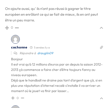
On ajoute aussi, qu' ils n'ont pas réussi à gagner le titre
européen en enrôlant ce qui se fait de mieux, ils en ont peut
être un peu marre.
0
cochonne
5 années il y a
Répondre à
drauglin09
Bonjour
Il est vrai qu'á 12 millions d'euros par an depuis la saison 2012-
2013 çà commence a faire cher d'être toujours fanny au
niveau europeen.
Dèjá que le handball ne draine pas tant d'argent que çà, si en
plus une réputation d'ėternel recalé s'installe il va arriver un
moment où le jouet va finir par lasser…
0