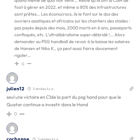
quand même de quoi voir venir… Reste qu'ils ont la CdM de
foot à gérer en 2022, et même si 80% des infrastructures
sont prêtes… Les éconocrocs, ils le font sur le dos des
ouvriers asiatiques et africains sur les chantiers des stades :
pas payés depuis des mois, 2000 morts en 6 ans, passeports
confisqués, etc. L'ultralibéralisme super-débridé !… Alors
demander au PSG handball de revoir à la baisse les salaires
de Hansen et Niko K., ça peut aussi fairre doucement
rigoler…
0
julien12
5 années il y a
seul une victoire en C1de la part du psg hand pour que le
Quatar continue a investir dans le Hand
0
cochonne
5 années il y a