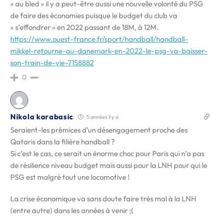
« au bled » il y a peut-être aussi une nouvelle volonté du PSG
de faire des économies puisque le budget du club va
« s’effondrer » en 2022 passant de 18M, à 12M.
https://www.ouest-france.fr/sport/handball/handball-
mikkel-retourne-au-danemark-en-2022-le-psg-va-baisser-
son-train-de-vie-7158882
0
Nikola karabasic
5 années il y a
Seraient-les prémices d’un désengagement proche des
Qataris dans la filière handball ?
Si c’est le cas, ce serait un énorme choc pour Paris qui n’a pas
de résilience niveau budget mais aussi pour la LNH pour qui le
PSG est malgré tout une locomotive !
La crise économique va sans doute faire très mal à la LNH
(entre autre) dans les années à venir ;(