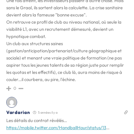
Une fois atteint, les investisseurs passent à autre chose. Mais
sans le Graal, ils sortent alors la calculette. La crise sanitaire
devient alors la fameuse "bonne excuse".
On retrouve ce profil de club au niveau national, où seule la
visibilité L1, avec un recrutement démesuré, devient un
hypnotique combat.
Un club aux structures saines
(gestion/anticipation/partenariat/culture géographique et
sociale) et menant une vraie politique de formation (ne pas
aspirer tous les jeunes talents de sa région juste pour remplir
les quotas et les effectifs), ce club là, aura moins de risque à
couler…il courbera, au pire, l'échine.
0
Vardarian
5 années il y a
Les détails du contrat révélés…
https://mobile.twitter.com/HandballHour/status/13
…