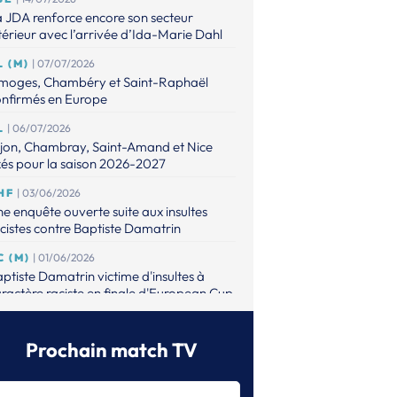
 JDA renforce encore son secteur
térieur avec l’arrivée d’Ida-Marie Dahl
L (M)
| 07/07/2026
imoges, Chambéry et Saint-Raphaël
onfirmés en Europe
L
| 06/07/2026
ijon, Chambray, Saint-Amand et Nice
xés pour la saison 2026-2027
HF
| 03/06/2026
e enquête ouverte suite aux insultes
cistes contre Baptiste Damatrin
C (M)
| 01/06/2026
ptiste Damatrin victime d'insultes à
ractère raciste en finale d'European Cup
L (M)
| 31/05/2026
lsungen s’offre le premier titre européen
Prochain match TV
 son histoire
L (M)
| 31/05/2026