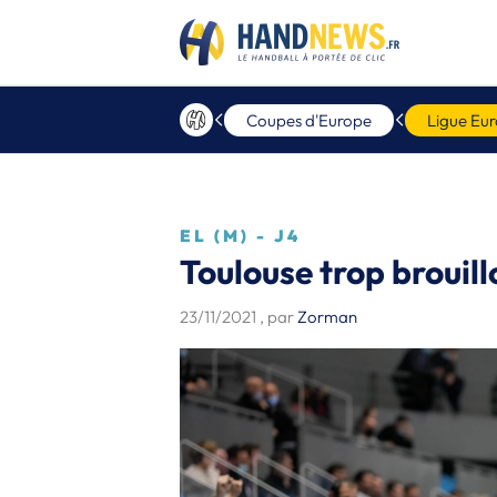
Coupes d'Europe
Ligue Eu
EL (M) - J4
Toulouse trop brouill
23/11/2021
, par
Zorman