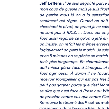
Jeff Lettens :
"
Je suis dégoûté parce q
mon coup de gueule mais je suis frust
de perdre mais là on a la sensation d
sentiment qui règne. Quand on doit 
cherchant le pivot, on prend je ne sa
ne sont pas à 100%, ... Donc oui on pe
faut aussi regardé ce qu'on a jeté en 
on insiste, on refait les mêmes erreu
logiquement on perd le match. Je suis 
et en 5 minutes on se gâche un match 
tenir plus longtemps. En championnat 
doit mieux gérer face à Limoges, et o
faut agir aussi. À Saran il ne fau
recevoir Montpellier qui est pas très
peut pas gagner parce que c'est Montp
se dire que c'est face à Presov ou Wi
de pression contre eux que contre Ploc
Retrouvez le résumé des 9 autres matc
classements dans l’
espace Résultats
du