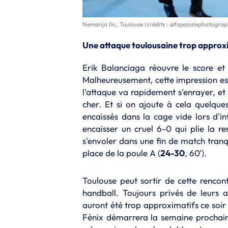
Nemanja Ilic, Toulouse (crédits : @fspezialephotograp
Une attaque toulousaine trop approx
Erik Balanciaga réouvre le score et 
Malheureusement, cette impression est
l'attaque va rapidement s'enrayer, e
cher. Et si on ajoute à cela quelqu
encaissés dans la cage vide lors d'in
encaisser un cruel 6-0 qui plie la re
s'envoler dans une fin de match tranq
place de la poule A (
24-30
, 60').
Toulouse peut sortir de cette rencon
handball. Toujours privés de leurs 
auront été trop approximatifs ce soir
Fénix démarrera la semaine prochain