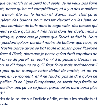
ue ce match on le perd tout seuls. Je ne veux pas faire
ré, parce qu'on est compétiteurs, et il y a des manières
'avoir été sur le terrain et d'avoir subi, c'est ça le
gérer des ballons pour passer devant on les jette en
is pas combien de buts dans la cage vide, des passes qui
ut se dire qu'ils sont très forts dans les duels, mais il
attaque, parce que je pense que l'éclat se fait là. Nous
rs pendant qu'eux perdent moins de ballons que nous, et
frustré parce qu'on se bat toute la saison pour l'Europe
face à Plock, alors que je pense qu'on était capables de
on se dit pareil, on était à -7 à la pause à Cesson, on
n se dit toujours ce qu'il faut faire mais maintenant il
dra pas qu'on manque notre début de match, et on va
 bien en ce moment, et il ne faudra pas se dire qu'on ne
ellier. Et en Ligue Européenne, ce serait trop facile de
nterthur que ça va se jouer, parce qu'on aura aussi plus
k.
"
hs de la soirée
sur l'article dédié
, et tous les résultats et
 site.