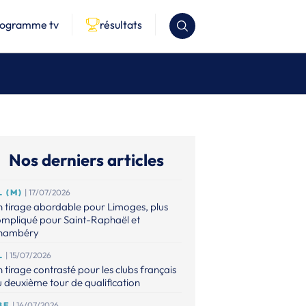
rogramme tv
résultats
Nos derniers articles
L (M)
| 17/07/2026
 tirage abordable pour Limoges, plus
ompliqué pour Saint-Raphaël et
hambéry
L
| 15/07/2026
 tirage contrasté pour les clubs français
 deuxième tour de qualification
BE
| 14/07/2026