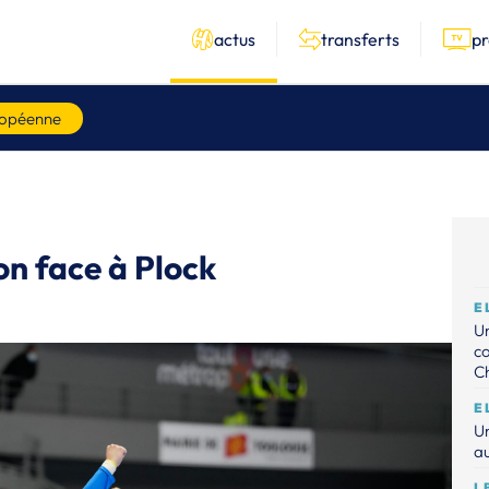
actus
transferts
p
ropéenne
on face à Plock
E
Un
c
C
E
Un
au
L