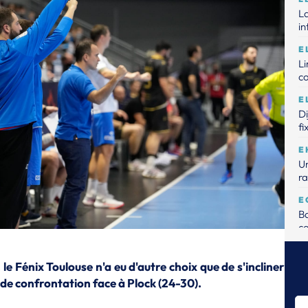
La
in
E
L
c
E
D
fi
E
Un
ra
E
Ba
ca
E
Me
le Fénix Toulouse n'a eu d'autre choix que de s'incliner
de
de confrontation face à Plock (24-30).
E