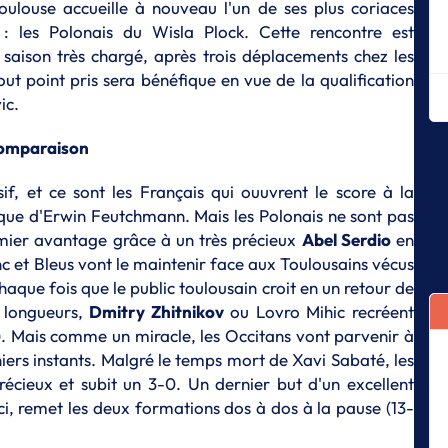
oulouse accueille à nouveau l'un de ses plus coriaces
Mo
 : les Polonais du Wisla Plock. Cette rencontre est
E
saison très chargé, après trois déplacements chez les
Me
out point pris sera bénéfique en vue de la qualification
Ki
ic.
E
Mo
 comparaison
L
f, et ce sont les Français qui ouuvrent le score à la
Ju
sa
que d'Erwin Feutchmann. Mais les Polonais ne sont pas
mier avantage grâce à un très précieux
Abel Serdio
en
E
anc et Bleus vont le maintenir face aux Toulousains vécus
Di
c
haque fois que le public toulousain croit en un retour de
s longueurs,
Dmitry Zhitnikov
ou Lovro Mihic recréent
E
6'). Mais comme un miracle, les Occitans vont parvenir à
Sé
in
ers instants. Malgré le temps mort de Xavi Sabaté, les
précieux et subit un 3-0. Un dernier but d'un excellent
E
ici, remet les deux formations dos à dos à la pause (13-
Th
rê