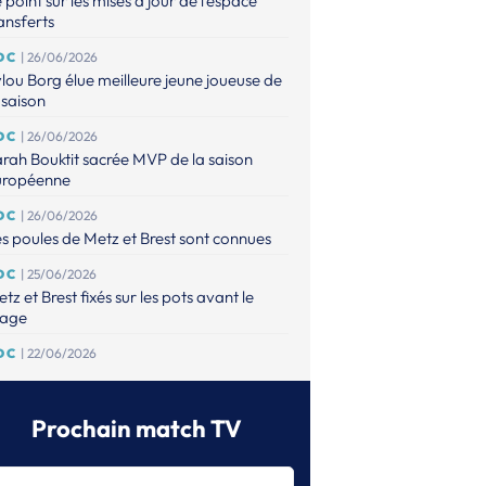
 point sur les mises à jour de l'espace
ansferts
DC
| 26/06/2026
lou Borg élue meilleure jeune joueuse de
 saison
DC
| 26/06/2026
rah Bouktit sacrée MVP de la saison
uropéenne
DC
| 26/06/2026
s poules de Metz et Brest sont connues
DC
| 25/06/2026
tz et Brest fixés sur les pots avant le
rage
DC
| 22/06/2026
s clubs engagés pour la saison
26/2027 sont connus !
Prochain match TV
DC (F)
| 13/06/2026
ne nouvelle formule pour 2027