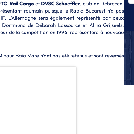
TC-Rail Cargo
et
DVSC Schaeffler
, club de Debrecen.
présentant roumain puisque le Rapid Bucarest n'a pas
L
L
HF. L'Allemagne sera également représenté par deux
es
a Dortmund de Déborah Lassource et Alina Grijseels.
ueur de la compétition en 1996, représentera à nouveau
L
C
L
Le
Minaur Baia Mare n'ont pas été retenus et sont reversés
Bu
L
Cl
n’
L
Ch
ma
au