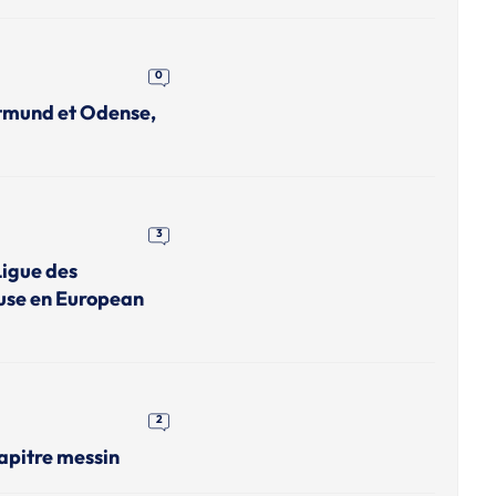
0
rtmund et Odense,
3
Ligue des
use en European
2
apitre messin