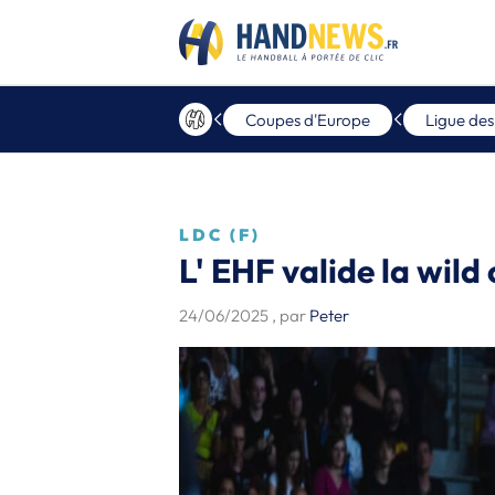
Coupes d'Europe
Ligue de
LDC (F)
L' EHF valide la wild
24/06/2025
, par
Peter