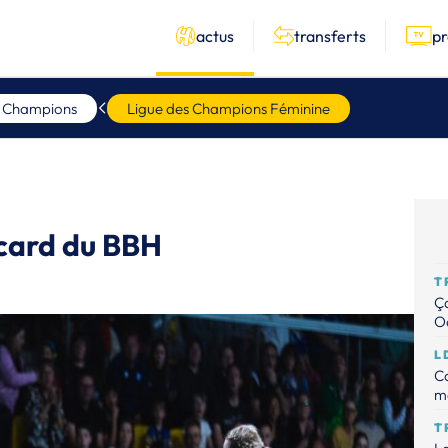
actus
transferts
p
s Champions
Ligue des Champions Féminine
 card du BBH
T
Ça
Od
L
Ca
m
T