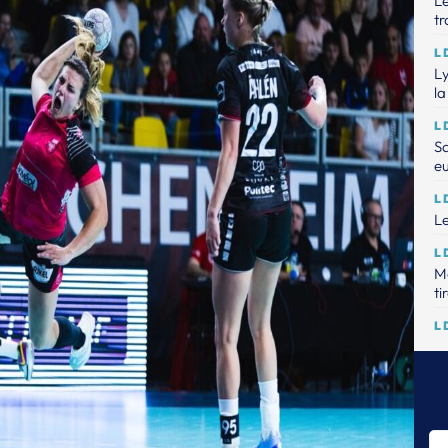
Le
tr
L
Ly
la
L
Sa
e
L
Le
L
Me
ti
L
Le
20
L
U