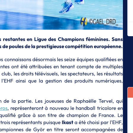
L
Me
r
L
Un
hi
es restantes en Ligue des Champions féminines. Sans
L
s de poules de la prestigieuse compétition européenne.
L
Me
us connaissons désormais les seize équipes qualifiées en
antes ont été attribuées en tenant compte de multiples
L
« 
lub, les droits télévisuels, les spectateurs, les résultats
je
 l'EHF ainsi que la gestion des produits numériques,
M
L
«
en de la partie. Les joueuses de Raphaëlle Tervel, qui
ét
Gros
, représenteront à nouveau le handball tricolore en
da
ualifié grâce à son titre de champion de France. Le
L
trois représentants puisque
Ikast
a été choisi par l'EHF,
L
hampionnes de Györ en titre seront accompagnées de
c