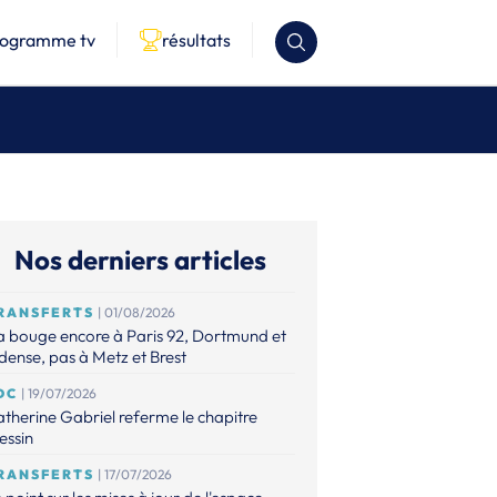
rogramme tv
résultats
Nos derniers articles
RANSFERTS
| 01/08/2026
 bouge encore à Paris 92, Dortmund et
ense, pas à Metz et Brest
DC
| 19/07/2026
therine Gabriel referme le chapitre
essin
RANSFERTS
| 17/07/2026