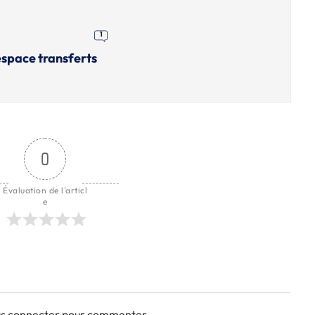
1
'espace transferts
0
Évaluation de l'articl
e
ous connecter pour commenter