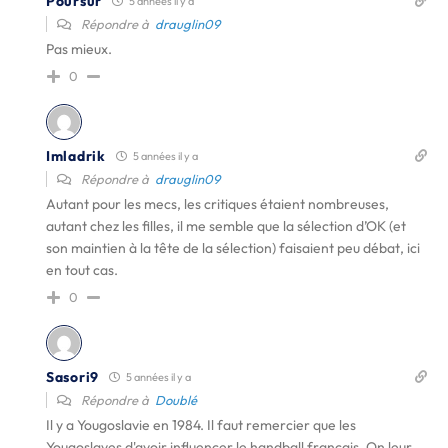
Poursur
5 années il y a
Répondre à
drauglin09
Pas mieux.
0
Imladrik
5 années il y a
Répondre à
drauglin09
Autant pour les mecs, les critiques étaient nombreuses,
autant chez les filles, il me semble que la sélection d’OK (et
son maintien à la tête de la sélection) faisaient peu débat, ici
en tout cas.
0
Sasori9
5 années il y a
Répondre à
Doublé
Il y a Yougoslavie en 1984. Il faut remercier que les
Yougoslaves d'avoir influencer le handball francais. On leur