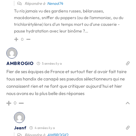
Répondre à
Nenad74
Tu n'a jamais vu des gardiens russes, bélarusses,
macédoniens, sniffer du poppers (ou de l'ammoniac, ou du
trichlorétylène) lors d'un temps mort ou d'une causerie -
pause hydratation avec leur binôme ?…
0
AMBROGIO
5 années il y a
Fier de ses équipes de France et surtout fier d avoir fait taire
tous ses handix de canapé ses pseudos sélectionneurs qui ne
connaissent rien et ne font que critiquer aujourd’hui et hier
nous avons eu la plus belle des réponses
0
Jeanf
4 années il y a
Répondre à
AMBROGIO