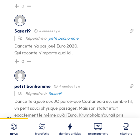
0
Sasori9
4 années il y a
Répondre à
petit bonhomme
Dancette n'a pas joué Euro 2020.
Qui raconte n'importe quoi ici .
0
petit bonhomme
4 années il y a
Répondre à
Sasori9
Dancette a joué aux JO parce-que Coatanea a eu, semble t’il,
un petit souci physique passager. Mais son statut était
exactement le même qu’à l’Euro. Krumbholz n’aurait pris
Fermer
72
Nos derniers articles
qu’une ailière gauche aux JO, ton explication tiendrait déjà
Recherche
plus la route. Là, tu vas chercher une explication farfelue
actus
transferts
derniers articles
programme tv
résultats
alors que la réalité est simple: Houette est victime de la
EURO (U18)
| 10/08/2026