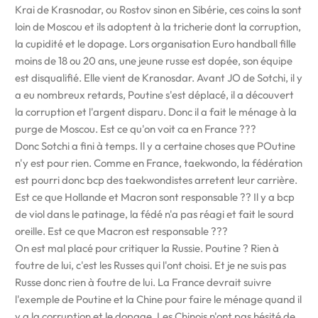
Krai de Krasnodar, ou Rostov sinon en Sibérie, ces coins la sont
loin de Moscou et ils adoptent à la tricherie dont la corruption,
la cupidité et le dopage. Lors organisation Euro handball fille
moins de 18 ou 20 ans, une jeune russe est dopée, son équipe
est disqualifié. Elle vient de Kranosdar. Avant JO de Sotchi, il y
a eu nombreux retards, Poutine s'est déplacé, il a découvert
la corruption et l'argent disparu. Donc il a fait le ménage à la
purge de Moscou. Est ce qu'on voit ca en France ???
Donc Sotchi a fini à temps. Il y a certaine choses que POutine
n'y est pour rien. Comme en France, taekwondo, la fédération
est pourri donc bcp des taekwondistes arretent leur carrière.
Est ce que Hollande et Macron sont responsable ?? Il y a bcp
de viol dans le patinage, la fédé n'a pas réagi et fait le sourd
oreille. Est ce que Macron est responsable ???
On est mal placé pour critiquer la Russie. Poutine ? Rien à
foutre de lui, c'est les Russes qui l'ont choisi. Et je ne suis pas
Russe donc rien à foutre de lui. La France devrait suivre
l'exemple de Poutine et la Chine pour faire le ménage quand il
y a la corruption et le dopage. Les Chinois n'ont pas hésité de