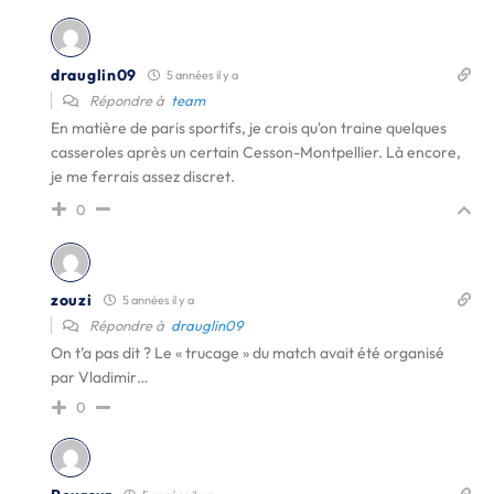
drauglin09
5 années il y a
Répondre à
team
En matière de paris sportifs, je crois qu'on traine quelques
casseroles après un certain Cesson-Montpellier. Là encore,
je me ferrais assez discret.
0
zouzi
5 années il y a
Répondre à
drauglin09
On t’a pas dit ? Le « trucage » du match avait été organisé
par Vladimir…
0