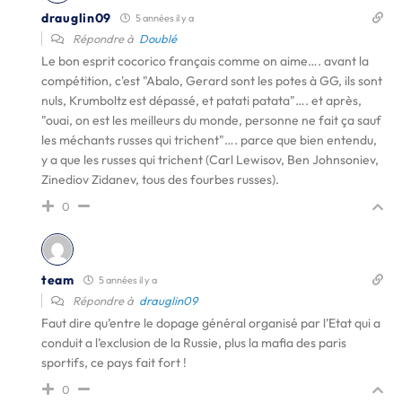
drauglin09
5 années il y a
Répondre à
Doublé
Le bon esprit cocorico français comme on aime…. avant la
compétition, c'est "Abalo, Gerard sont les potes à GG, ils sont
nuls, Krumboltz est dépassé, et patati patata"…. et après,
"ouai, on est les meilleurs du monde, personne ne fait ça sauf
les méchants russes qui trichent"…. parce que bien entendu,
y a que les russes qui trichent (Carl Lewisov, Ben Johnsoniev,
Zinediov Zidanev, tous des fourbes russes).
0
team
5 années il y a
Répondre à
drauglin09
Faut dire qu’entre le dopage général organisé par l’Etat qui a
conduit a l’exclusion de la Russie, plus la mafia des paris
sportifs, ce pays fait fort !
0