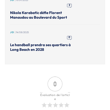
JO
| 11/09/2025
2
Nikola Karabatic défie Florent
Manaudou au Boulevard du Sport
JO
| 14/08/2025
0
Le handball prendra ses quartiers à
Long Beach en 2028
0
Évaluation de l'articl
e