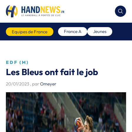
France A
Jeunes
Equipes de France
EDF (M)
Les Bleus ont fait le job
20/01/2023
, par
Omeyer