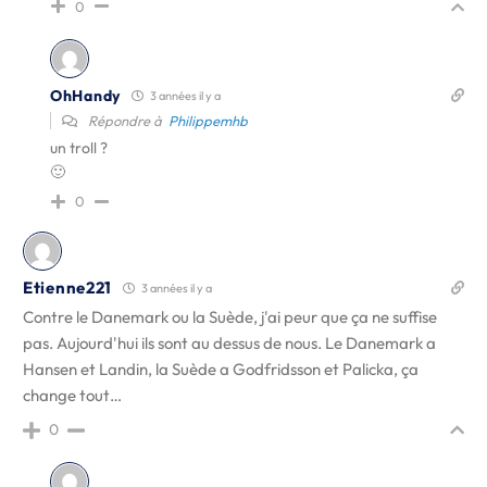
0
OhHandy
3 années il y a
Répondre à
Philippemhb
un troll ?
🙂
0
Etienne221
3 années il y a
Contre le Danemark ou la Suède, j'ai peur que ça ne suffise
pas. Aujourd'hui ils sont au dessus de nous. Le Danemark a
Hansen et Landin, la Suède a Godfridsson et Palicka, ça
change tout…
0