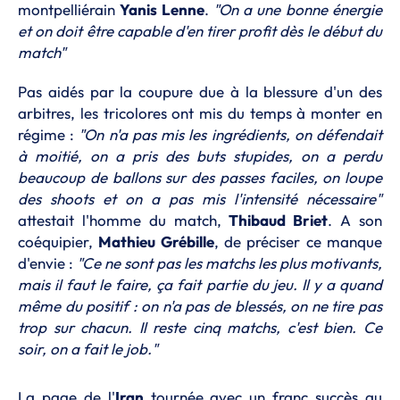
montpelliérain
Yanis Lenne
.
"On a une bonne énergie
et on doit être capable d'en tirer profit dès le début du
match"
Pas aidés par la coupure due à la blessure d'un des
arbitres, les tricolores ont mis du temps à monter en
régime :
"On n'a pas mis les ingrédients, on défendait
à moitié, on a pris des buts stupides, on a perdu
beaucoup de ballons sur des passes faciles, on loupe
des shoots et on a pas mis l'intensité nécessaire"
attestait l'homme du match,
Thibaud Briet
. A son
coéquipier,
Mathieu Grébille
, de préciser ce manque
d'envie :
"Ce ne sont pas les matchs les plus motivants,
mais il faut le faire, ça fait partie du jeu. Il y a quand
même du positif : on n'a pas de blessés, on ne tire pas
trop sur chacun. Il reste cinq matchs, c'est bien. Ce
soir, on a fait le job."
La page de l'
Iran
tournée avec un franc succès au