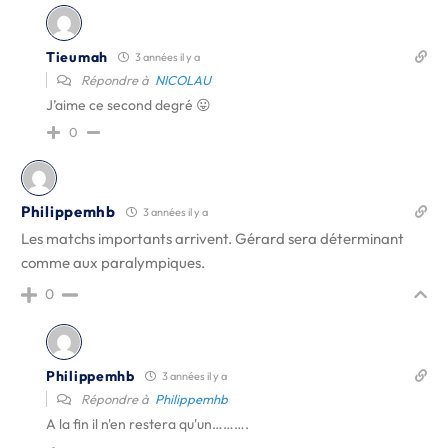
Tieumah
3 années il y a
Répondre à
NICOLAU
J’aime ce second degré 😛
0
Philippemhb
3 années il y a
Les matchs importants arrivent. Gérard sera déterminant
comme aux paralympiques.
0
Philippemhb
3 années il y a
Répondre à
Philippemhb
A la fin il n'en restera qu'un……….