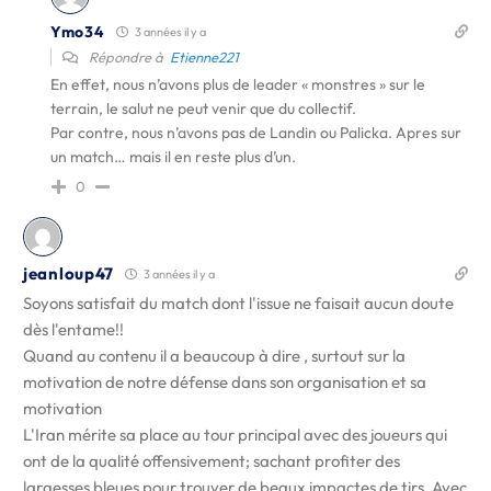
Ymo34
3 années il y a
Répondre à
Etienne221
En effet, nous n’avons plus de leader « monstres » sur le
terrain, le salut ne peut venir que du collectif.
Par contre, nous n’avons pas de Landin ou Palicka. Apres sur
un match… mais il en reste plus d’un.
0
jeanloup47
3 années il y a
Soyons satisfait du match dont l'issue ne faisait aucun doute
dès l'entame!!
Quand au contenu il a beaucoup à dire , surtout sur la
motivation de notre défense dans son organisation et sa
motivation
L'Iran mérite sa place au tour principal avec des joueurs qui
ont de la qualité offensivement; sachant profiter des
largesses bleues pour trouver de beaux impactes de tirs. Avec