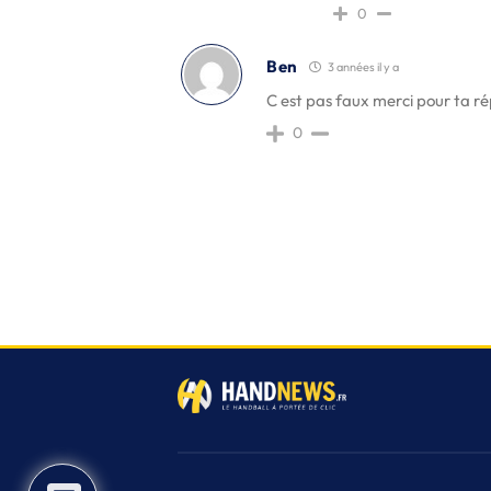
0
Ben
3 années il y a
C est pas faux merci pour ta r
0
3