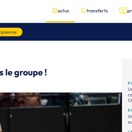
actus
transferts
p
ropéenne
 le groupe !
E
Un
c
C
E
Un
au
L