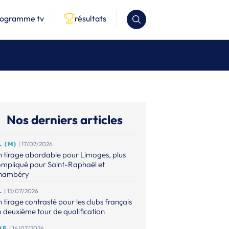
rogramme tv
résultats
Nos derniers articles
L (M)
| 17/07/2026
 tirage abordable pour Limoges, plus
ompliqué pour Saint-Raphaël et
hambéry
L
| 15/07/2026
 tirage contrasté pour les clubs français
 deuxième tour de qualification
BE
| 14/07/2026