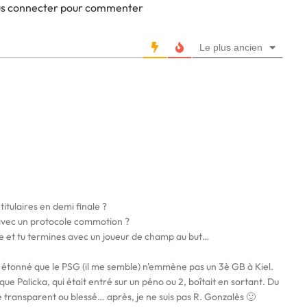
ous connecter pour commenter
Le plus ancien
titulaires en demi finale ?
 avec un protocole commotion ?
e et tu termines avec un joueur de champ au but…
 été étonné que le PSG (il me semble) n'emmène pas un 3è GB à Kiel.
 que Palicka, qui était entré sur un péno ou 2, boîtait en sortant. Du
é transparent ou blessé… après, je ne suis pas R. Gonzalès 🙂