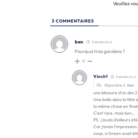
Veuillez v
3
COMMENTAIRES
ben
3 années il y a
Pourquoi trois gardiens ?
0
Vinch1
3 années il y a
Répondre à
ben
une blessure d'un des 2 
Une balle dans la tête
la même chose en final
C'est rare, mais bon…
PS : j'avais d'ailleurs
Car j'avais l'impression
coup, si Green avait ét