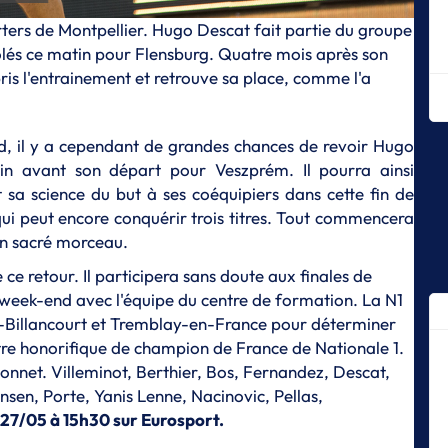
Mo
orters de Montpellier. Hugo Descat fait partie du groupe
E
volés ce matin pour Flensburg. Quatre mois après son
Me
ris l'entrainement et retrouve sa place,
comme l'a
Ki
E
Mo
-end, il y a cependant de grandes chances de revoir Hugo
ain avant son départ pour Veszprém. Il pourra ainsi
L
Ju
sa science du but à ses coéquipiers dans cette fin de
sa
ui peut encore conquérir trois titres. Tout commencera
Un sacré morceau.
E
Di
e ce retour. Il participera sans doute aux finales de
c
week-end avec l'équipe du centre de formation. La N1
E
-Billancourt et Tremblay-en-France pour déterminer
Sé
itre honorifique de champion de France de Nationale 1.
in
nnet. Villeminot, Berthier, Bos, Fernandez, Descat,
E
sen, Porte, Yanis Lenne, Nacinovic, Pellas,
Th
27/05 à 15h30 sur Eurosport.
rê