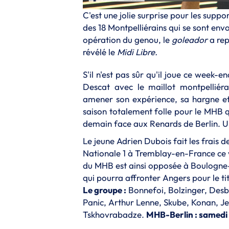
C'est une jolie surprise pour les supp
des 18 Montpelliérains qui se sont en
opération du genou, le
goleador
a rep
révélé le
Midi Libre
.
S'il n'est pas sûr qu'il joue ce week
Descat avec le maillot montpelliér
amener son expérience, sa hargne et 
saison totalement folle pour le MHB q
demain face aux Renards de Berlin. 
Le jeune Adrien Dubois fait les frais d
Nationale 1 à Tremblay-en-France ce 
du MHB est ainsi opposée à Boulogne
qui pourra affronter Angers pour le t
Le groupe :
Bonnefoi, Bolzinger, Desbo
Panic, Arthur Lenne, Skube, Konan, Jen
Tskhovrabadze.
MHB-Berlin : samedi 