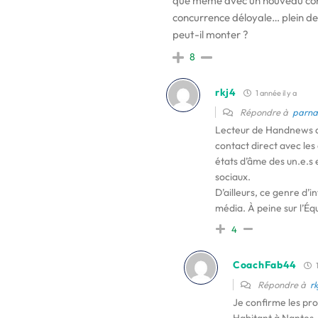
que même avec un nouveau cont
concurrence déloyale… plein de q
peut-il monter ?
8
rkj4
1 année il y a
Répondre à
parna
Lecteur de Handnews dep
contact direct avec les 
états d’âme des un.e.s 
sociaux.
D’ailleurs, ce genre d’i
média. À peine sur l’Éq
4
CoachFab44
1
Répondre à
rk
Je confirme les pr