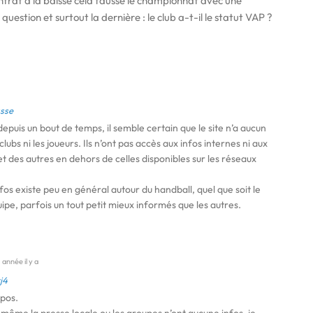
rat à la baisse cela fausse le championnat avec une
uestion et surtout la dernière : le club a-t-il le statut VAP ?
sse
uis un bout de temps, il semble certain que le site n’a aucun
clubs ni les joueurs. Ils n’ont pas accès aux infos internes ni aux
et des autres en dehors de celles disponibles sur les réseaux
nfos existe peu en général autour du handball, quel que soit le
uipe, parfois un tout petit mieux informés que les autres.
 année il y a
j4
opos.