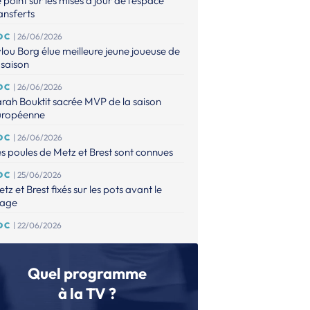
 point sur les mises à jour de l'espace
ansferts
DC
| 26/06/2026
lou Borg élue meilleure jeune joueuse de
 saison
DC
| 26/06/2026
rah Bouktit sacrée MVP de la saison
uropéenne
DC
| 26/06/2026
s poules de Metz et Brest sont connues
DC
| 25/06/2026
tz et Brest fixés sur les pots avant le
rage
DC
| 22/06/2026
s clubs engagés pour la saison
26/2027 sont connus !
Quel programme
DC (F)
| 13/06/2026
ne nouvelle formule pour 2027
à la TV ?