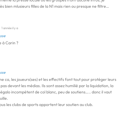
même la presse locale ou les groupes n’ont aucune infos, je
s bien mlusieurs filles de la N1 mais rien ou presque ne filtre…
1 année il y a
sse
 à Carin ?
sse
 ca, les joueurs(ses) et les effectifs font tout pour protéger leurs
 pas devant les médias. Ils sont assez humilié par la liquidation, la
galo incompétent de col blanc, peu de soutiens….. donc il vaut
ille.
ous les clubs de sports apportent leur soutien au club.