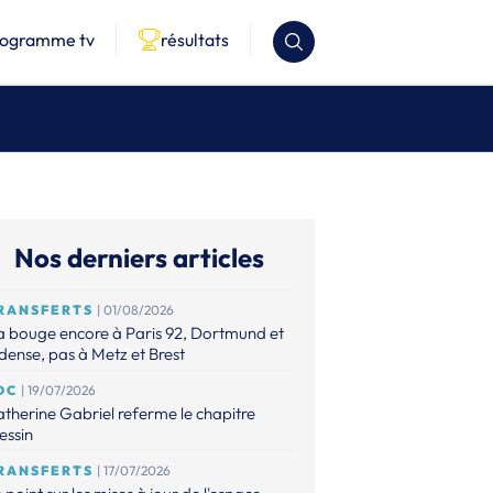
rogramme tv
résultats
Nos derniers articles
RANSFERTS
| 01/08/2026
 bouge encore à Paris 92, Dortmund et
ense, pas à Metz et Brest
DC
| 19/07/2026
therine Gabriel referme le chapitre
essin
RANSFERTS
| 17/07/2026