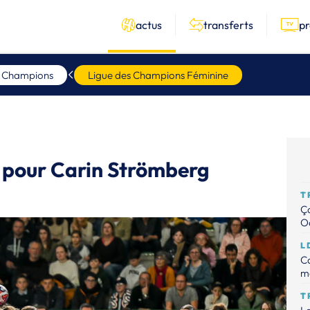
actus
transferts
p
s Champions
Ligue des Champions Féminine
e pour Carin Strömberg
T
Ça
Od
L
Ca
m
T