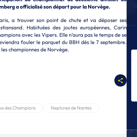
L
berg a officialisé son départ pour la Norvège.
Me
r
ris, a trouver son point de chute et va déposer ses
L
stiansand. Habituées des joutes européennes, Carin
Un
ampions avec les Vipers. Elle n’aura pas le temps de se
hi
 reviendra fouler le parquet du BBH dès le 7 septembre.
L
ec les championnes de Norvège.
L
Me
L
« 
je
M
L
«
ue des Champions
Neptunes de Nantes
ét
da
L
L
c