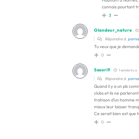
Habitant à Nantes, 
connais pourtant trè
3
Glandeur_nature
Répondre à
parna
Tu veux que je demande
0
Sasori9
1 année il y a
Répondre à
parna
Quand il y a un pb comme
clubs et ils ne parleront
trahison d’un homme mé
mieux leur laisser tranqu
Ce serait bien est que t
0