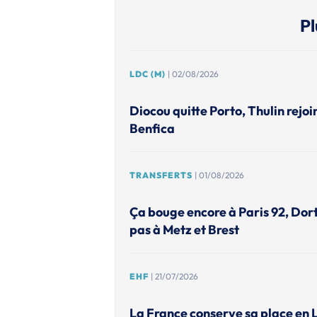
Pl
LDC (M)
| 02/08/2026
Diocou quitte Porto, Thulin rejoi
Benfica
TRANSFERTS
| 01/08/2026
Ça bouge encore à Paris 92, Do
pas à Metz et Brest
EHF
| 21/07/2026
La France conserve sa place en 