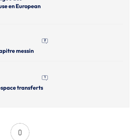
use en European
2
apitre messin
1
'espace transferts
0